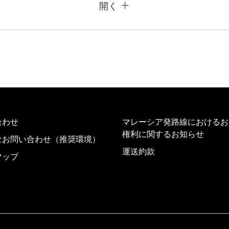
開く
用条件
復路出発日および時間帯
日付を選択
時間帯指定なし
加する
合わせ
経由地および乗り継ぎ所
マレーシア発路線におけるお
権利に関するお知らせ
なお問い合わせ（推奨環境）
運送約款
マップ
プロモーションコード