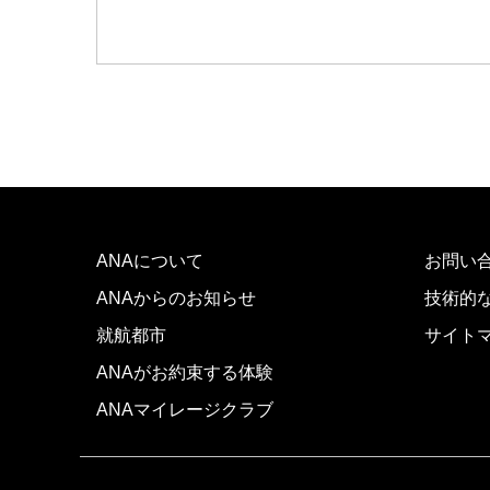
往復で異なるクラスで検索
ご利
往路出発日および時間帯
日付を選択
時間帯指定なし
ANAについて
経由地および乗り継ぎ所要時間を追
お問い
ANAからのお知らせ
技術的
就航都市
サイト
1人
ANAがお約束する体験
ANAマイレージクラブ
前後3日の運賃を検索