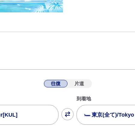
往復
片道
到着地
[KUL]
東京(全て)/Tokyo (
閉じる
運賃タイプ指定なし