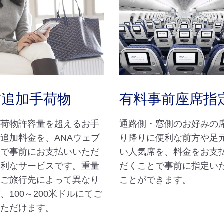
前追加手荷物
有料事前座席指
手荷物許容量を超えるお手
通路側・窓側のお好みの
追加料金を、ANAウェブ
り降りに便利な前方や足
トで事前にお支払いいただ
い人気席を、料金をお支
便利なサービスです。重量
だくことで事前に指定い
やご旅行先によって異なり
ことができます。
、100～200米ドルにてご
いただけます。