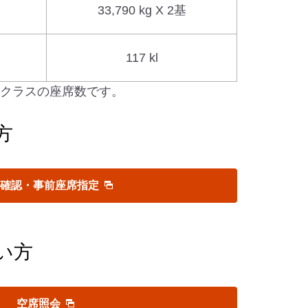
33,790 kg X 2基
117 kl
アムクラスの座席数です。
方
約確認・事前座席指定
い方
空席照会