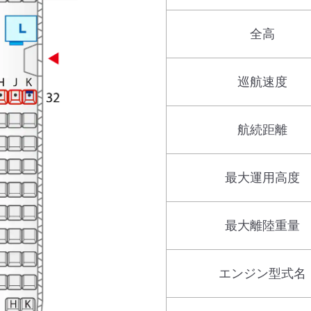
全高
巡航速度
航続距離
最大運用高度
最大離陸重量
エンジン型式名