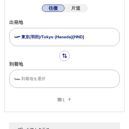
往復
片道
出発地
東京(羽田)/Tokyo (Haneda)[HND]
到着地
到着地を選択
複数都市で検索
閉じる
エコノミークラス
開く
往復で異なるクラスで検索
運賃タイプ指定なし
ご利用条件