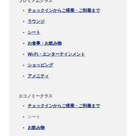
プレミアムクラス
往路出発日および時間帯
チェックインからご搭乗・ご到着まで
ラウンジ
日付を選択
シート
時間帯指定なし
お食事・お飲み物
Wi-Fi・エンターテインメント
経由地および乗り継ぎ所要時間を追加する
ショッピング
アメニティ
復路出発日および時間帯
日付を選択
エコノミークラス
チェックインからご搭乗・ご到着まで
時間帯指定なし
シート
経由地および乗り継ぎ所要時間を追加する
お飲み物