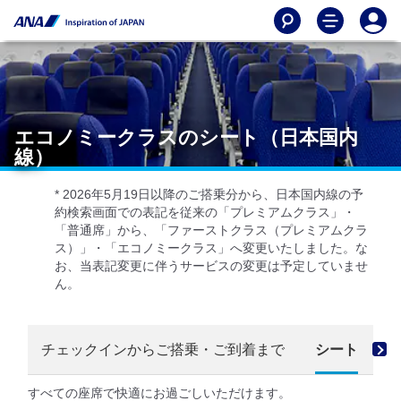
エコノミークラスのシート（日本国内
線）
* 2026年5月19日以降のご搭乗分から、日本国内線の予
約検索画面での表記を従来の「プレミアムクラス」・
「普通席」から、「ファーストクラス（プレミアムクラ
ス）」・「エコノミークラス」へ変更いたしました。な
お、当表記変更に伴うサービスの変更は予定していませ
ん。
チェックインからご搭乗・ご到着まで
シート
すべての座席で快適にお過ごしいただけます。