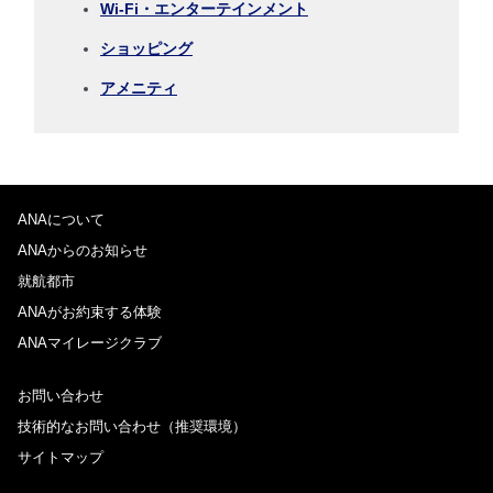
Wi-Fi・エンターテインメント
ショッピング
1人
アメニティ
プロモーションコードについて
ANAについて
前後3日の運賃を検索
ANAからのお知らせ
・表示金額は選択いただいた条件でのもっともおトクな運賃となりま
就航都市
す。
ANAがお約束する体験
・表示金額と空席状況は最新ではない場合があります。[検索する]ボタ
ンより最新の空席照会結果をご確認ください。
ANAマイレージクラブ
・「＊」は現在金額が確認できない都市・日付となります。空席照会結
果画面にて最新の情報をご確認ください。
・表示金額には、運賃、
燃油特別付加運賃
、
航空保険特別料金
、その他
お問い合わせ
の各種税金、料金などが含まれます。発券時に再計算するため、変動す
技術的なお問い合わせ（推奨環境）
る可能性があります。
・複数空港がある都市においては、複数空港の中でのおトクな運賃が表
サイトマップ
示される場合があります。