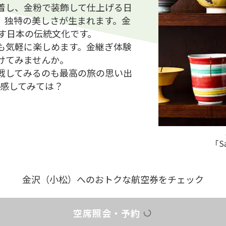
着し、金粉で装飾して仕上げる日
、独特の美しさが生まれます。金
す日本の伝統文化です。
も気軽に楽しめます。金継ぎ体験
けてみませんか。
戦してみるのも最高の旅の思い出
体感してみては？
「S
金沢（小松）への
おトクな航空券をチェック
空席照会・予約