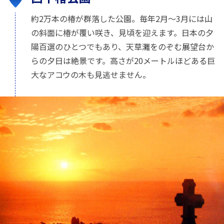
約2万本の椿が群落した公園。毎年2月〜3月には山
の斜面に椿が覆い咲き、見頃を迎えます。日本の夕
陽百選のひとつでもあり、天草灘をのぞむ展望台か
らの夕日は絶景です。高さが20メートルほどある巨
大なアコウの木も見逃せません。