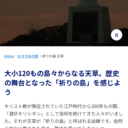
旅のお役立ち情報
ANA サービス
閉じる
Home
おすすめの旅
祈りの島 天草
大小120もの島々からなる天草。歴史
の舞台となった「祈りの島」を感じよ
う
キリスト教が弾圧されていた江戸時代から200年もの間、
「潜伏キリシタン」として信仰を続けてきた人々がいまし
た。それが天草が「祈りの島」と呼ばれる由縁です。自然