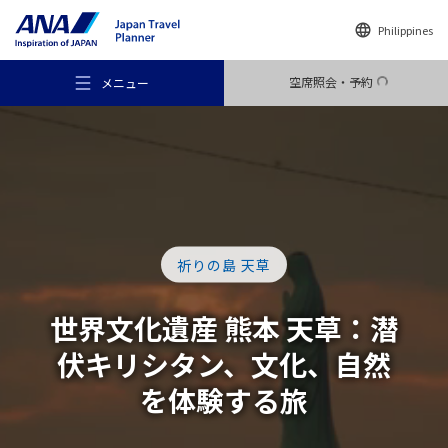
Philippines
空席照会・予約
メニュー
おすすめの旅
祈りの島 天草
旅のアイデア
世界文化遺産 熊本 天草：
潜
伏キリシタン、文化、自然
行き先
を
体験する旅