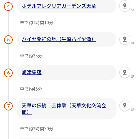
ホテルアレグリアガーデンズ天草
4
車で約1時間10分
ハイヤ発祥の地（牛深ハイヤ像）
5
車で約35分
﨑津集落
6
車で約45分
天草の伝統工芸体験（天草文化交流会
7
館）
車で約2時間30分