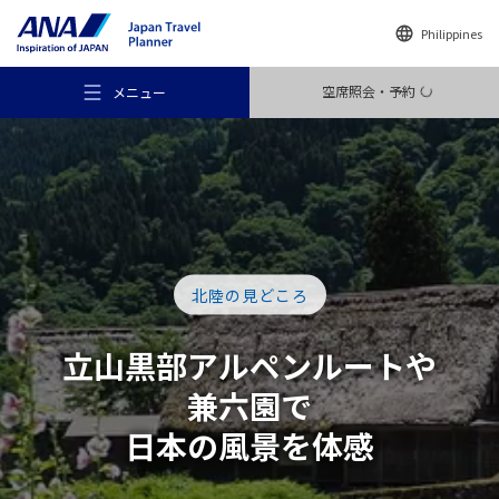
Philippines
空席照会・予約
メニュー
おすすめの旅
北陸の見どころ
旅のアイデア
立山黒部アルペン
ルート
や
兼六園で
行き先
日本の風景を体感