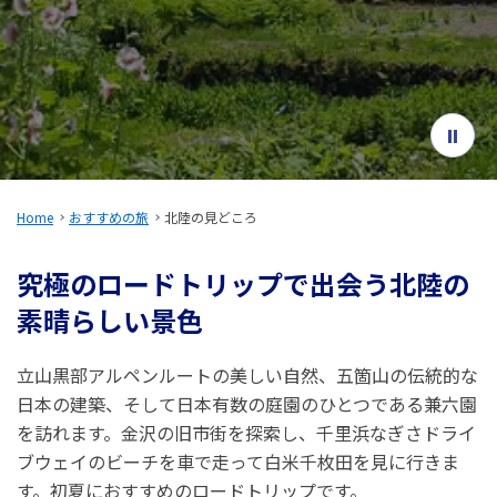
旅のお役立ち情報
ANA サービス
閉じる
Home
おすすめの旅
北陸の見どころ
究極のロードトリップで出会う北陸の
素晴らしい景色
立山黒部アルペンルートの美しい自然、五箇山の伝統的な
日本の建築、そして日本有数の庭園のひとつである兼六園
を訪れます。金沢の旧市街を探索し、千里浜なぎさドライ
ブウェイのビーチを車で走って白米千枚田を見に行きま
す。初夏におすすめのロードトリップです。