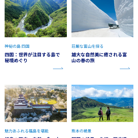
神秘の島 四国
荘厳な富山を探る
四国：世界が注目する島で
雄大な自然美に癒される富
秘境めぐり
山の春の旅
魅力あふれる福島を堪能
熊本の絶景