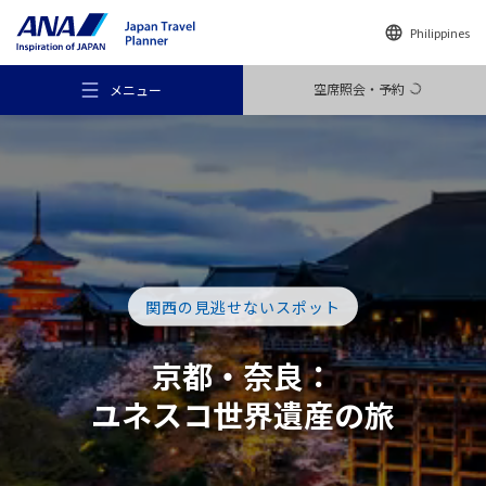
Philippines
空席照会・予約
メニュー
おすすめの旅
関西の見逃せないスポット
旅のアイデア
京都・奈良：
ユネスコ世界遺産
の旅
行き先