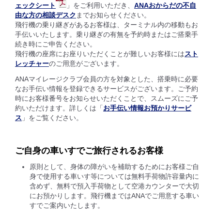
ェックシート
」をご利用いただき、
ANAおからだの不自
由な方の相談デスク
までお知らせください。
飛行機の乗り継ぎがあるお客様は、ターミナル内の移動もお
手伝いいたします。乗り継ぎの有無を予約時またはご搭乗手
続き時にご申告ください。
飛行機の座席にお座りいただくことが難しいお客様には
スト
レッチャー
のご用意がございます。
ANAマイレージクラブ会員の方を対象とした、搭乗時に必要
なお手伝い情報を登録できるサービスがございます。ご予約
時にお客様番号をお知らせいただくことで、スムーズにご予
約いただけます。詳しくは「
お手伝い情報お預かりサービ
ス
」をご覧ください。
ご自身の車いすでご旅行されるお客様
原則として、身体の障がいを補助するためにお客様ご自
身で使用する車いす等については無料手荷物許容量内に
含めず、無料で預入手荷物として空港カウンターで大切
にお預かりします。飛行機まではANAでご用意する車い
すでご案内いたします。