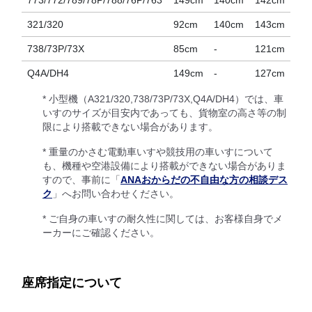
773/772/789/78P/788/76P/763
149cm
140cm
142cm
321/320
92cm
140cm
143cm
738/73P/73X
85cm
-
121cm
Q4A/DH4
149cm
-
127cm
* 小型機（A321/320,738/73P/73X,Q4A/DH4）では、車
いすのサイズが目安内であっても、貨物室の高さ等の制
限により搭載できない場合があります。
* 重量のかさむ電動車いすや競技用の車いすについて
も、機種や空港設備により搭載ができない場合がありま
すので、事前に「
ANAおからだの不自由な方の相談デス
ク
」へお問い合わせください。
* ご自身の車いすの耐久性に関しては、お客様自身でメ
ーカーにご確認ください。
座席指定について