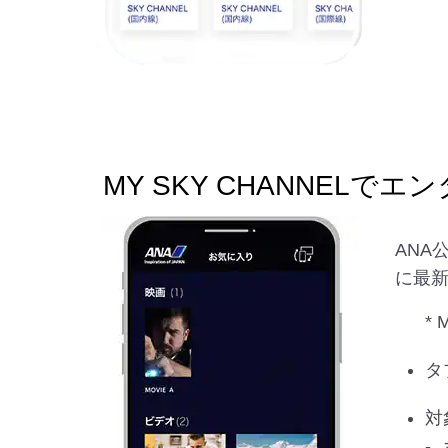
MY SKY CHANNEL
ANA
に最新
*
タ
対