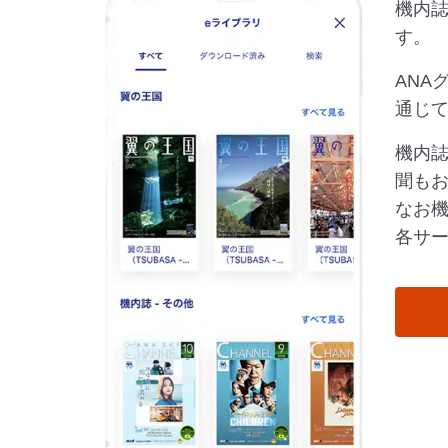
機内
す。
ANA
通じ
機内誌
聞も
なお機
各サ