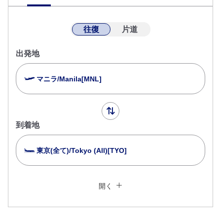
往復
片道
出発地
マニラ/Manila[MNL]
到着地
東京(全て)/Tokyo (All)[TYO]
複数都市で検索
閉じる
エコノミークラス
開く
往復で異なるクラスで検索
運賃タイプ指定なし
ご利用条件