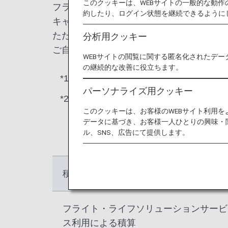
このクッキーは、WEBサイトの一般的な動
フライトやライフソリューションサービス
約したり、ログイン状態を継続できるように
キャンペーンなどで積算されるマイルは、
ただける特典と各種お手続きが異なります
分析用クッキー
ご自身のグループごとの保有マイルは
マイ
WEBサイトの閲覧に関する匿名化されたデー
の継続的な改善に役立ちます。
*1.
ライフソリューションサービスとは
パーソナライズ用クッキー
*2.
一部のキャンペーンではグループ1（
このクッキーは、お客様のWEBサイト利用
ペーンのウェブサイトでご案内いた
データに基づき、お客様一人ひとりの興味・
ル、SNS、広告にて提供します。
積算事由
フライト・ライフソリューションサービ
ス利用による積算