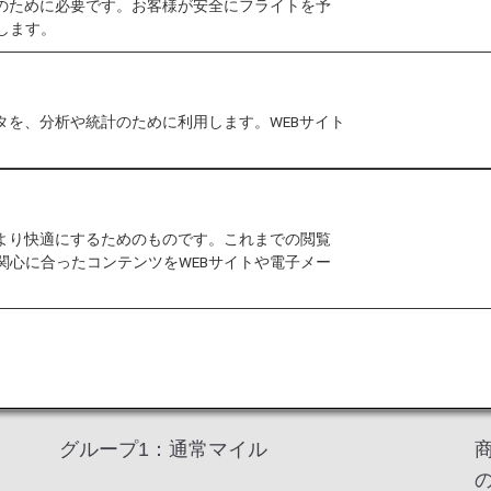
作のために必要です。お客様が安全にフライトを予
*1のご利用で積算されるマイルは、グループ1（通常マ
します。
グループ2～4（下記参照）のいずれかに積算され*2、
ので、内容をご確認のうえご活用ください。
ル口座残高
よりご確認ください。
タを、分析や統計のために利用します。WEBサイト
飛行機の利用以外に、買い物など生活におけるさまざま
通常マイル）に積算される場合があります。マイル口座
をより快適にするためのものです。これまでの閲覧
します。
関心に合ったコンテンツをWEBサイトや電子メー
積算されるマイル口座グループ
グループ1：通常マイル