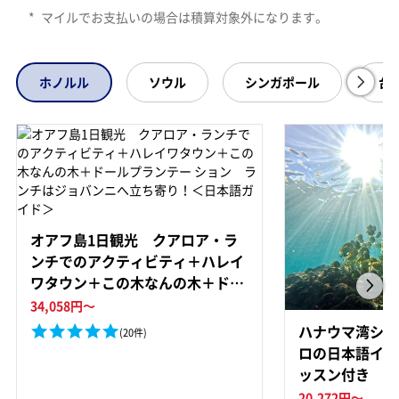
*
マイルでお支払いの場合は積算対象外になります。
ホノルル
ソウル
シンガポール
台
オアフ島1日観光 クアロア・ラ
ンチでのアクティビティ＋ハレイ
ワタウン＋この木なんの木＋ドー
ルプランテー ション ランチはジ
34,058
円～
ョバンニへ立ち寄り！＜日本語ガ
ハナウマ湾シュ
(20件)
イド＞
ロの日本語イン
ッスン付き 選
ンまたは貸切チ
20,272
円～