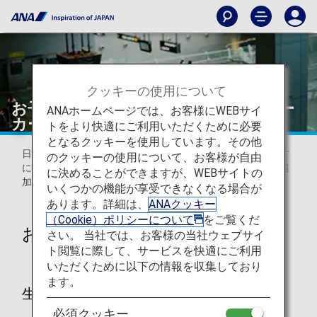
クッキーの使用について
お子様（幼児・小児）の手荷物、ベビー
ANAホームページでは、お客様にWEBサイ
カー・車いす（日本国内線）
トをより快適にご利用いただくために必要
となるクッキーを使用しています。その他
日本国内線におけるお子様の手荷物や、ベビーカー、車いす
のクッキーの使用について、お客様が自由
についてのご案内です。お客様ご自身が使用される場合、追
に決めることができますが、WEBサイトの
加料金なくお預かりいたします。
いくつかの機能が享受できなくなる場合が
あります。詳細は、
ANAクッキー
（Cookie）ポリシーについて
をご覧くだ
お子様（幼児・小児）の手荷物
さい。 当社では、お客様の当社ウェブサイ
ト閲覧に際して、サービスを快適にご利用
いただくために以下の情報を収集しており
ます。
生後8日～2歳未満のお子様（幼児）
必須クッキー