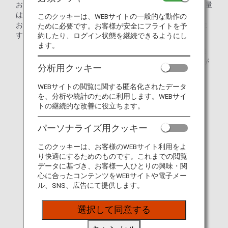
お座席を保有しない2歳未満の幼児の場合、無料手荷物許容量
はございません。
このクッキーは、WEBサイトの一般的な動作の
お座席をご利用になる場合は、
大人と同じ取り扱い
となりま
ために必要です。お客様が安全にフライトを予
す。
約したり、ログイン状態を継続できるようにし
ます。
* 一連の旅程（同冊航空券）でANAグループ運航便国際
線へ（から）乗り継ぐ場合は、国際線の手荷物ルールが
分析用クッキー
適用になります。
詳細は、
お預かりする手荷物
をご確認ください。
WEBサイトの閲覧に関する匿名化されたデータ
を、分析や統計のために利用します。WEBサイ
トの継続的な改善に役立ちます。
パーソナライズ用クッキー
このクッキーは、お客様のWEBサイト利用をよ
り快適にするためのものです。これまでの閲覧
データに基づき、お客様一人ひとりの興味・関
心に合ったコンテンツをWEBサイトや電子メー
ル、SNS、広告にて提供します。
選択して同意する