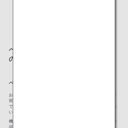
ベビーカー・車いすなどの機内へ
のお持ち込み
ベビーカー
お客様ご自身のベビーカーは、原則、搭乗手続き時に預入手
荷物としてお預かりいたします。カウンターからご搭乗口ま
では、空港用の貸出ベビーカーをご利用ください。お取り扱
いの詳細は
小さなお子様連れのお客様
をご確認ください。
機内への持ち込みをご希望される場合は、下記の内容をご確
認ください。