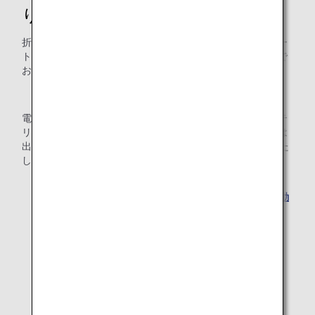
り
折りたたみ式ベビーカー、携帯用ゆりかご、チャイルドシー
ト、身体に障がいがある旅客が使用する車いすなどは無料で
お預かりいたします。
* ただし、お客様ご自身が使用する場合に限ります。
電動車いすのご利用は、ご予約の際にサイズ、重量、バッテ
リーの種類をお知らせください。また、空港カウンターには
出発時刻の60分前までにお越しくださいますようお願いいた
します。
* 電動車いす用リチウムイオンバッテリーのお預かり・
持ち込みは、法令による制限があります。旅行前に
電動
車いす用予備バッテリー
をご覧ください。