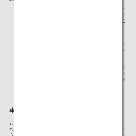
折りたたみ時のベビーカーのサイズが、機内持ち込み手
荷物の規定サイズを下回る場合のみお持ち込みが可能で
す。規定サイズにつきましては「
機内に持ち込めるサイ
ズとルール（日本国内線）
」をご覧ください。
機内持ち込み手荷物はお一人様1個までのため、ベビー
カーをお持ち込みになる場合、身の回り品（ハンドバッ
グ、カメラ、傘など）の他に機内に手荷物はお持ち込み
になれません。
ベビーカーは改札機を通過する前までに折りたたみ、必
要に応じて専用のケースへ収納していただくようお願い
いたします。ケースがない場合は、ご希望により手荷物
ビニール袋をお渡しいたします。
車いす
お客様の車いすは、機内にお預かりするスペースがないた
め、搭乗手続き時にカウンターにてお預かりいたします。カ
ウンターより空港用の車いすでご案内いたします。ご自身の