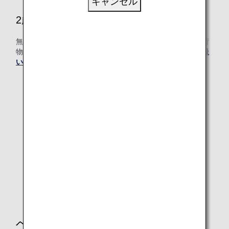
キャンセル
2歳～12歳未満のお子様（小児）
無料でお預かりする手荷物の個数・サイズ・重量、無料手荷
物許容量を超える場合の超過手荷物料金は
大人と同じ取り扱
い
になります。
ベビーカー・車いすなどのお預か