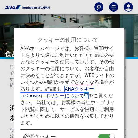
クッキーの使用について
ANAホームページでは、お客様にWEBサイ
食品・飲料品（日本国内線）
トをより快適にご利用いただくために必要
となるクッキーを使用しています。その他
日本国内線で飛行機内に食品や飲み物を持ち込む際のご案内
のクッキーの使用について、お客様が自由
です。水漏れの可能性がある食品は梱包をお願いいたしま
に決めることができますが、WEBサイトの
す。瓶に入った飲み物は割れてしまう可能性があるため、手
いくつかの機能が享受できなくなる場合が
荷物として飛行機内にお持ち込みください。
あります。詳細は、
ANAクッキー
（Cookie）ポリシーについて
をご覧くだ
さい。 当社では、お客様の当社ウェブサイ
海産物、漬物など水漏れの恐れの
ト閲覧に際して、サービスを快適にご利用
いただくために以下の情報を収集しており
あるもの
ます。
海産物、漬物などをお預けになる際は水漏れ等のないよう十
分に梱包した状態でお持ちください。また、機内に持ち込む
必須クッキー