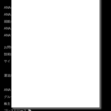
ANAについて
ANAからのお知らせ
就航都市
ANAがお約束する体験
ANAマイレージクラブ
お問い合わせ
技術的なお問い合わせ（推奨環境）
サイトマップ
運送約款
ANAグループについて
グループ企業一覧
株主・投資家情報
プレスリリース