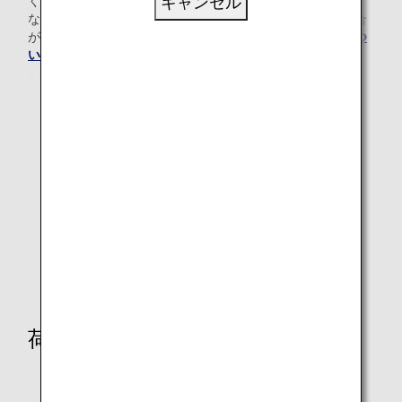
ください。
キャンセル
なお、酒類のアルコール度数により、危険物に該当する場合
がございます。詳しくは「
航空機への危険物の持ち込みにつ
いて
」をご覧ください。
荷物の種類ごとの注意事項