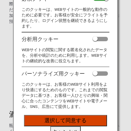
際は座席上の収納棚ではなく、お客様の足元などに置いてく
このクッキーは、WEBサイトの一般的な動作の
ださい。
ために必要です。お客様が安全にフライトを予
加熱式弁当容器は危険物に該当するため、機内持ち込みもお
約したり、ログイン状態を継続できるようにし
預けもできません。
ます。
分析用クッキー
WEBサイトの閲覧に関する匿名化されたデータ
を、分析や統計のために利用します。WEBサイ
トの継続的な改善に役立ちます。
パーソナライズ用クッキー
このクッキーは、お客様のWEBサイト利用をよ
り快適にするためのものです。これまでの閲覧
データに基づき、お客様一人ひとりの興味・関
心に合ったコンテンツをWEBサイトや電子メー
ル、SNS、広告にて提供します。
酒類・飲料品
選択して同意する
瓶に入ったお酒や飲料は壊れやすいため、機内にお持ち込み