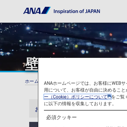
壁紙ダウンロー
ホーム
ANAがお約束する体験
壁紙ダウン
ANAホームページでは、お客様にWE
用について、お客様が自由に決めること
ー（Cookie）ポリシーについて
をご覧
に以下の情報を収集しております。
お知らせ
必須クッキー