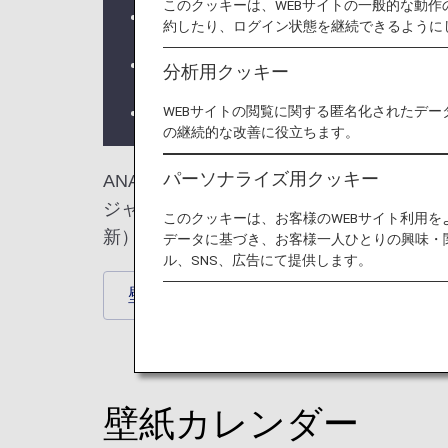
このクッキーは、WEBサイトの一般的な動
2026/7/28 2026年8月の壁紙
約したり、ログイン状態を継続できるように
2026/7/28 ANAオリジナル壁紙
分析用クッキー
2026/07/28 ANAオリジナル
WEBサイトの閲覧に関する匿名化されたデー
の継続的な改善に役立ちます。
パーソナライズ用クッキー
ANA公式の飛行機（航空機）や空、日本や世
ジャンボジェットなどの壁紙もバックナン
このクッキーは、お客様のWEBサイト利用
新）
データに基づき、お客様一人ひとりの興味・
ル、SNS、広告にて提供します。
壁紙カレンダー
ANAオリ
壁紙カレンダー