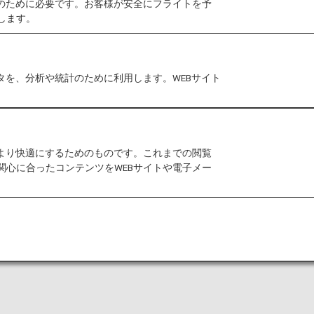
作のために必要です。お客様が安全にフライトを予
カレンダーをリリースいたしました。
します。
（PC・iPad）をリリースいたしました。
壁紙（スマートフォン）をリリースいたしました。
タを、分析や統計のために利用します。WEBサイト
界の街並みのPC用の壁紙（Wallpaper）を無料で
バーにご用意しております。お客様のパソコンに合った
をより快適にするためのものです。これまでの閲覧
関心に合ったコンテンツをWEBサイトや電子メー
ジナル壁紙