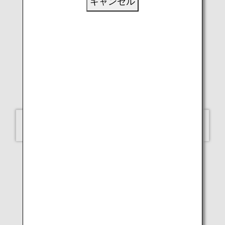
キャンセル
LUKE H.OZAWA
A320neo（米子）
選択してください
飛行機