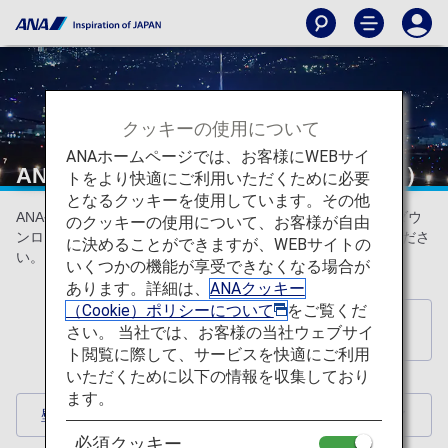
クッキーの使用について
ANAホームページでは、お客様にWEBサイ
ANAオリジナル壁紙（スマートフォン）
トをより快適にご利用いただくために必要
となるクッキーを使用しています。その他
ANA公式の飛行機や空などのスマートフォン用壁紙を無料でダウ
のクッキーの使用について、お客様が自由
ンロードできます。お気に入りの1枚を壁紙としてお楽しみくださ
に決めることができますが、WEBサイトの
い。（隔月更新）
いくつかの機能が享受できなくなる場合が
あります。詳細は、
ANAクッキー
（Cookie）ポリシーについて
をご覧くだ
壁紙ダウンロードインデックスへ戻
さい。 当社では、お客様の当社ウェブサイ
る
ト閲覧に際して、サービスを快適にご利用
いただくために以下の情報を収集しており
ます。
壁紙ダウンロード
必須クッキー