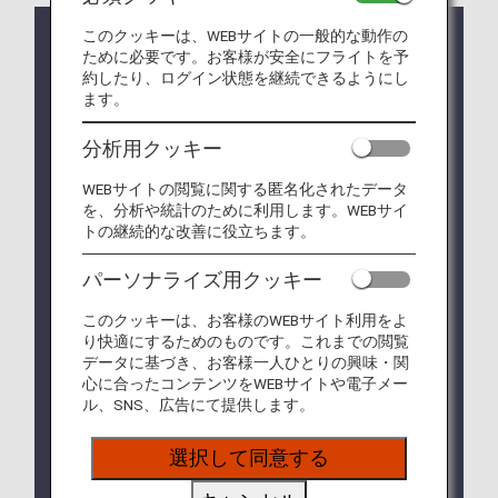
このクッキーは、WEBサイトの一般的な動作の
（基準が明確化されました）機内持ち込み
ために必要です。お客様が安全にフライトを予
約したり、ログイン状態を継続できるようにし
手荷物および身の回り品に関するお願い
ます。
（2026年7月1日搭乗分より）
ANAグループ運航便では、機内に「機内持ち込み手荷
分析用クッキー
物」1個と「身の回り品」1個の合計2個までお持ち込み
いただけます。
WEBサイトの閲覧に関する匿名化されたデータ
2026年7月1日より、ANAグループ運航便における身の回
を、分析や統計のために利用します。WEBサイ
り品のサイズを
「40cm×30cm×20cm以内」
とさせてい
トの継続的な改善に役立ちます。
ただきます。 スムーズなご搭乗と定時運航、および機内
の安全性向上（手荷物の落下による受傷リスクの低減）
パーソナライズ用クッキー
に向け、以下のルールへのご理解とご協力をお願いいた
します。
このクッキーは、お客様のWEBサイト利用をよ
り快適にするためのものです。これまでの閲覧
* 今回新たにサイズを明確化するのは「身の回り
データに基づき、お客様一人ひとりの興味・関
品」（ハンドバッグ・ショルダーバッグなど）で
心に合ったコンテンツをWEBサイトや電子メー
す。スーツケースなどの「機内持ち込み手荷物」の
ル、SNS、広告にて提供します。
サイズに変更はありません。違いは下表のとおりで
す。
選択して同意する