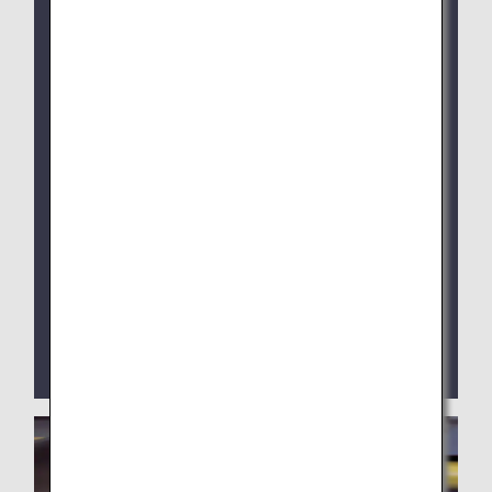
安心して快適な空の旅をお過ごしいただけますよう、ご
理解、ご協力をお願いいたします。
（国土交通省）モバイルバッテリーにおける機内持
込の新たなルールについて
（定期航空協会）航空機内におけるモバイルバッテ
リーの取り扱い変更について
リコール対象のリチウム電池機器の輸送に
ついて
国土交通省航空局からの通達により、リコール対象のリ
チウム電池および当該電池を内蔵した電子機器を輸送す
る場合において輸送基準が示されています。
詳細は「
リコール対応のリチウム電池機器の輸送につい
て
」をご確認ください。