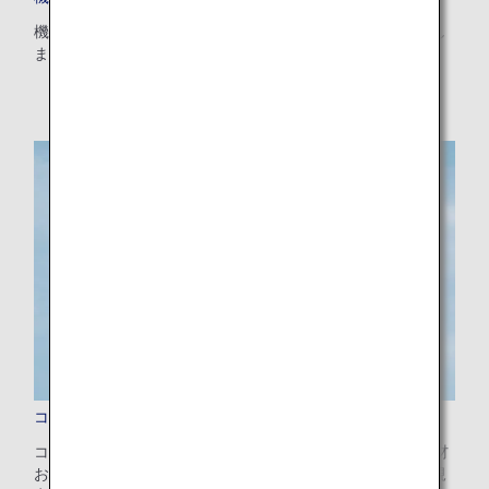
機内に持ち込めない品目や制限のある品目についてご案内し
ます。
コードシェア便の手荷物
コードシェア便とは、ANA(NH)の便名で提携航空会社の機材
および乗務員にて運航する便のことです。提携航空会社の規