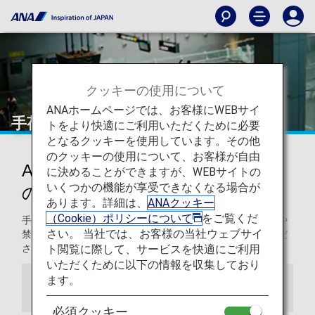
クッキーの使用について
ANAホームページでは、お客様にWEBサイ
手荷物
トをより快適にご利用いただくために必要
となるクッキーを使用しています。その他
のクッキーの使用について、お客様が自由
ANA便および提携航空会社運航便
に決めることができますが、WEBサイトの
いくつかの機能が享受できなくなる場合が
の手荷物について
あります。詳細は、
ANAクッキー
（Cookie）ポリシーについて
をご覧くだ
手荷物の預け入れや機内持ち込みに関する情報、制限品目や
さい。 当社では、お客様の当社ウェブサイ
禁止品目、損傷や紛失などの対応に関する情報をご確認くだ
ト閲覧に際して、サービスを快適にご利用
さい。
いただくために以下の情報を収集しており
ます。
お知らせ
必須クッキー