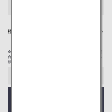
ガスボンベ/殺虫剤・農薬/花火・クラッカー
機内持ち込み・お預かりに条件があるもの
（国際線）
全路線共通の制限についてご案内します。条件を満たした場
合に限り機内への持ち込み、または預け入れ手荷物としてお
預かりいたします。
ご注意
コードシェア便および他航空会社の運航便が旅程に
含まれる場合は、
他社の手荷物ルール
が適用になる
場合があります。