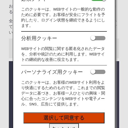
お預かりまたは機内持ち込み可能かどうか不安な場合、でき
このクッキーは、WEBサイトの一般的な動作の
る限り早く、
お電話でANAにお問い合わせ
ください。
ために必要です。お客様が安全にフライトを予
約したり、ログイン状態を継続できるようにし
全路線共通の制限についてご案内します。海外の渡航におい
ます。
て、飛行機にお持ち込み、お預かりができない手荷物がござ
います。事前にご確認ください。
分析用クッキー
WEBサイトの閲覧に関する匿名化されたデータ
ご注意
を、分析や統計のために利用します。WEBサイ
トの継続的な改善に役立ちます。
コードシェア便および他航空会社の運航便が旅程に
パーソナライズ用クッキー
含まれる場合は、
他社の手荷物ルール
が適用になる
場合があります。
このクッキーは、お客様のWEBサイト利用をよ
り快適にするためのものです。これまでの閲覧
航空機での輸送が可能であるか、出発までに確認が
データに基づき、お客様一人ひとりの興味・関
取れない場合は、輸送をお断りすることがあります
心に合ったコンテンツをWEBサイトや電子メー
ので、あらかじめご了承ください。
ル、SNS、広告にて提供します。
一部の国・地域によっては、本ページに記載してい
選択して同意する
る手荷物以外にも
機内持ち込み・お預かりの制限
を
設けている場合がございます。