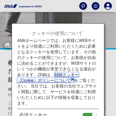
クッキーの使用について
ANAホームページでは、お客様にWEBサイ
機内持ち込み・お預かりできないもの
トをより快適にご利用いただくために必要
となるクッキーを使用しています。その他
のクッキーの使用について、お客様が自由
機内持ち込み・お預かりが制限ま
に決めることができますが、WEBサイトの
いくつかの機能が享受できなくなる場合が
たは禁止されているもの（国際
あります。詳細は、
ANAクッキー
線）
（Cookie）ポリシーについて
をご覧くだ
さい。 当社では、お客様の当社ウェブサイ
機内へのお持ち込みができないものとお預かりができないも
ト閲覧に際して、サービスを快適にご利用
のについて説明させていただきます。
いただくために以下の情報を収集しており
ます。
ご注意：一部の国・地域によっては、他にも機内持ち込み・
お預かりの制限を設けている場合があります。その他の情報
につきましては、
空港・都市の情報
をご覧ください。
必須クッキー