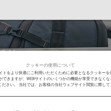
手荷物の取扱いにつ
クッキーの使用について
する手荷物
米国出入国時の手荷物の取扱いについて
Bサイトをより快適にご利用いただくために必要となるクッキー
ができますが、WEBサイトのいくつかの機能が享受できなくな
ください。 当社では、お客様の当社ウェブサイト閲覧に際し
Security Administration)より、爆弾テロ等へ