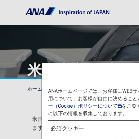
米国出入国時の
ホーム
ご旅行の準備
手荷物
お預かり
ANAホームページでは、お客様にWE
用について、お客様が自由に決めること
ー（Cookie）ポリシーについて
をご覧
に以下の情報を収集しております。
米国当局(運輸保安局：Transportation 
ます。
必須クッキー