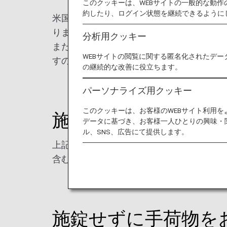
このクッキーは、WEBサイトの一般的な動
約したり、ログイン状態を継続できるように
米国の各空港を出発または、乗り継ぎされ
ります。検査結果、不審物反応等が認めら
分析用クッキー
また施錠されている手荷物は、状況によっ
WEBサイトの閲覧に関する匿名化されたデー
すのでご留意ください。
の継続的な改善に役立ちます。
パーソナライズ用クッキー
このクッキーは、お客様のWEBサイト利用
施錠して手荷物をお
データに基づき、お客様一人ひとりの興味・
ル、SNS、広告にて提供します。
上記内容をご留意の上、貴重品、高価品等
含む）の破損・没収については、ANAで
施錠せずに手荷物を