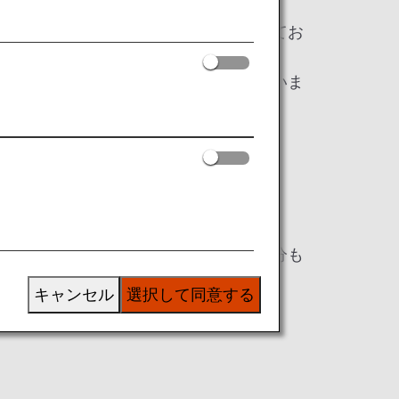
荷物には施錠しない」ことが求められてお
ございます。
しに鍵を壊して検査される場合もございま
よる検査によって生じた手荷物（鍵部分も
キャンセル
選択して同意する