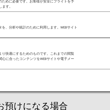
作のために必要です。お客様が安全にフライトを予
します。
るお客様がお預けになる手荷物については、「預ける手
れる場合、当局係員による中身の検査が行われることが
ては当局判断により手荷物所有者、航空会社への告知な
タを、分析や統計のために利用します。WEBサイト
をより快適にするためのものです。これまでの閲覧
預けになる場合
関心に合ったコンテンツをWEBサイトや電子メー
は含まず、手荷物をお預けください。なお、米国当局に
は免責とさせていただきますので予めご了承ください。
お預けになる場合