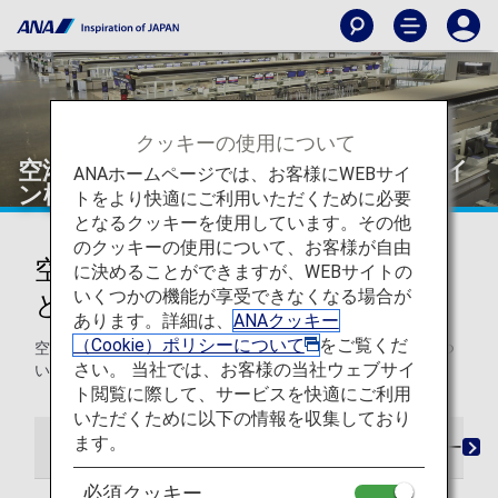
クッキーの使用について
空港でのご搭乗手続きと自動チェックイ
ANAホームページでは、お客様にWEBサイ
ン機
トをより快適にご利用いただくために必要
となるクッキーを使用しています。その他
のクッキーの使用について、お客様が自由
空港カウンターでのご搭乗手続き
に決めることができますが、WEBサイトの
いくつかの機能が享受できなくなる場合が
と自動チェックイン機
あります。詳細は、
ANAクッキー
（Cookie）ポリシーについて
をご覧くだ
空港カウンターと自動チェックイン機でのご搭乗手続きにつ
さい。 当社では、お客様の当社ウェブサイ
いて、詳しくご案内します。
ト閲覧に際して、サービスを快適にご利用
いただくために以下の情報を収集しており
ます。
空港でのご搭乗手続き
チェックインカウンター営業
必須クッキー