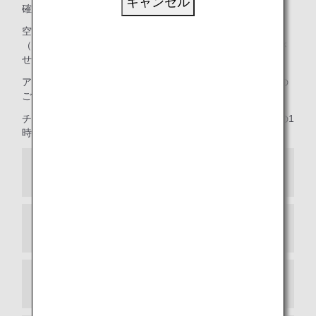
キャンセル
確認ください。
空港カウンターにお越しになると、ANAの空港係員が旅券
（パスポート）、査証（ビザ）、その他の必要書類を確認さ
せていただき、印刷されたご搭乗券を発行します。
アップグレードやお座席の変更のお申し込み、またその他の
ご搭乗前手続きも承ります。
チェックインと他のご搭乗手続きは、ご搭乗便の出発時刻の1
時間以上前にお済ませください。
搭乗者情報の収集
外国へのご旅行の前に査証が必要ですか？
チェックイン後の手荷物のお預かり