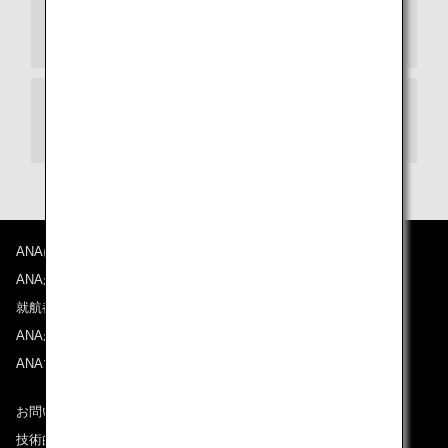
航空券・EMDについて
成田空港の「ANA SUITE CHECK-IN」のご紹
介
ANAについて
ANAからのお知らせ
就航都市
ANAがお約束する体験
ANAマイレージクラブ
お問い合わせ
技術的なお問い合わせ（推奨環境）