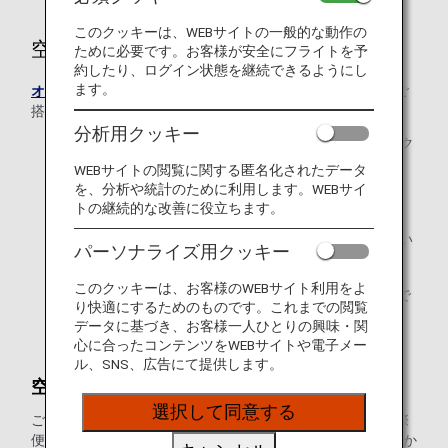
このクッキーは、WEBサイトの一般的な動作の
空港でのご搭乗手続き
ために必要です。お客様が安全にフライトを予
約したり、ログイン状態を継続できるようにし
ます。
オンラインチェックイン
がお済みでないお客様は、空港でご
搭乗便の搭乗手続きが必要です。
分析用クッキー
ご出発の60分前(*)までに、ご自身とお手荷物のチェック
インをお済ませください。
WEBサイトの閲覧に関する匿名化されたデータ
(*) ベトナムの空港を出発する場合は、50分前まで
を、分析や統計のために利用します。WEBサイ
トの継続的な改善に役立ちます。
ご搭乗口へは30分前までにお越しください。
ご出発時刻の10分前を過ぎますとお乗りいただけない
パーソナライズ用クッキー
場合がございます。
このクッキーは、お客様のWEBサイト利用をよ
ご出発時刻とは、飛行機が搭乗口から動き出す時刻で
り快適にするためのものです。これまでの閲覧
す。
データに基づき、お客様一人ひとりの興味・関
心に合ったコンテンツをWEBサイトや電子メー
ル、SNS、広告にて提供します。
空港カウンターでのチェックイン方法
選択して同意する
ご搭乗に必要な書類（パスポート、ビザなど）、および国際
便航空券またはeチケットお客様控のすべてをお持ちかどうか