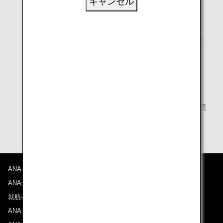
キャンセル
ストレッチャーや保育器を使用されるお客様
その他病状や体調が急に変化する恐れがあるお客様
病気、けがの治療や最近受けた手術などが航空旅行によ
りおからだに影響を及ぼすと思われるお客様
出産予定日を含め28日以内の妊婦のお客様
その他、ANAが必要と判断したお客様
* 詳細は「
診断書の記入に際してのご案内
」をご参照
ください。
ANAについて
ANAからのお知らせ
就航都市
ANAがお約束する体験