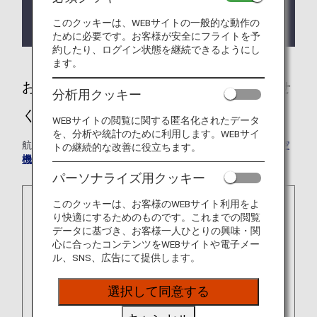
睡眠時無呼吸症候群（CPAPご利用）のお客様はご
搭乗前にANAおからだの不自由なお客様デスクへご
このクッキーは、WEBサイトの一般的な動作の
連絡ください。
ために必要です。お客様が安全にフライトを予
約したり、ログイン状態を継続できるようにし
ます。
お手伝いが必要な場合はお気軽にお知らせ
分析用クッキー
ください
WEBサイトの閲覧に関する匿名化されたデータ
を、分析や統計のために利用します。WEBサイ
航空機の機内環境は、地上とは異なります。詳しくは「
航空
トの継続的な改善に役立ちます。
機内の環境について
」をご参照ください。
パーソナライズ用クッキー
このクッキーは、お客様のWEBサイト利用をよ
り快適にするためのものです。これまでの閲覧
データに基づき、お客様一人ひとりの興味・関
心に合ったコンテンツをWEBサイトや電子メー
ル、SNS、広告にて提供します。
選択して同意する