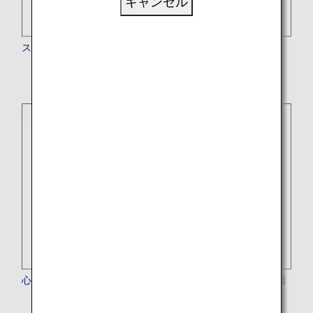
キャンセル
ストレッチャーをご希望のお客様
心臓ペースメーカーや金属製の固定具がお体に入ったお客様