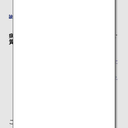
ストレッチャーや保育器を使用される場合
診断書について
病気やけがのあるお客様についてのよくあるご
質問
喘息ですが搭乗に際し注意することはありますか？
機内へインスリン注射・エピペンを持ち込みたいのです
が？
パニック障がいですが、航空旅行は大丈夫でしょうか？
インフルエンザで航空機には乗れますか？
杖・松葉杖は機内に持ち込めますか？
ご不明な点や、ご不安をお持ちのお客様