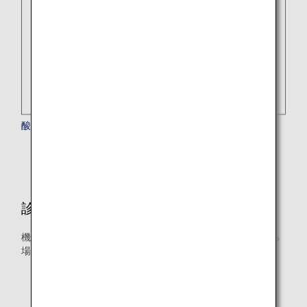
酸素濃縮器（POC）をご利用のお客様
診断書について
機内で医療用酸素ボンベや特定の医療機器などを使用される
場合に診断書をご用意いただいております。
医療用酸素ボンベを使用される場合
酸素濃縮器（POC）、人工呼吸器を使用される場合