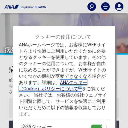
クッキーの使用について
ANAホームページでは、お客様にWEBサイ
病気やけがのあるお客様
トをより快適にご利用いただくために必要
となるクッキーを使用しています。その他
のクッキーの使用について、お客様が自由
病気やけがのあるお客様
に決めることができますが、WEBサイトの
いくつかの機能が享受できなくなる場合が
航空機の機内環境は地上とは異なります。おからだに影響を
あります。詳細は、
ANAクッキー
与えることもありますため、事前に主治医とよくご相談くだ
（Cookie）ポリシーについて
をご覧くだ
さい。
さい。 当社では、お客様の当社ウェブサイ
ト閲覧に際して、サービスを快適にご利用
いただくために以下の情報を収集しており
お知らせ
ます。
必須クッキー