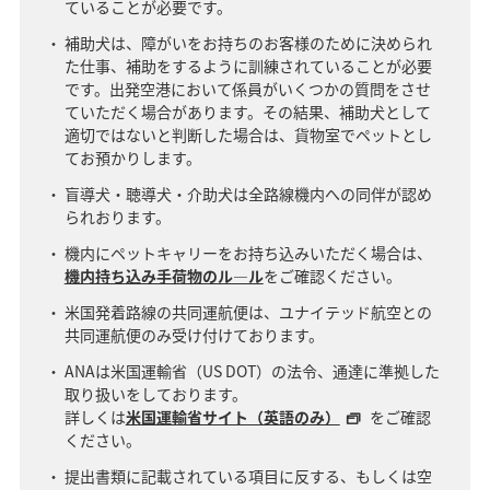
ていることが必要です。
補助犬は、障がいをお持ちのお客様のために決められ
た仕事、補助をするように訓練されていることが必要
です。出発空港において係員がいくつかの質問をさせ
ていただく場合があります。その結果、補助犬として
適切ではないと判断した場合は、貨物室でペットとし
てお預かりします。
盲導犬・聴導犬・介助犬は全路線機内への同伴が認め
られおります。
機内にペットキャリーをお持ち込みいただく場合は、
機内持ち込み手荷物のル―ル
をご確認ください。
米国発着路線の共同運航便は、ユナイテッド航空との
共同運航便のみ受け付けております。
ANAは米国運輸省（US DOT）の法令、通達に準拠した
取り扱いをしております。
詳しくは
米国運輸省サイト（英語のみ）
をご確認
ください。
提出書類に記載されている項目に反する、もしくは空