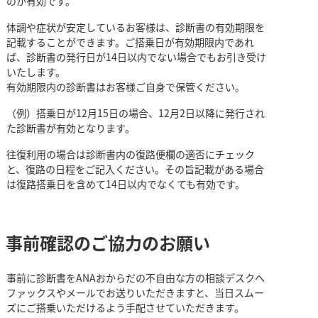
のが有効です。
体調や症状が安定しているお客様は、診断書の有効期限を
記載することができます。ご搭乗日が有効期限内であれ
ば、診断書の発行日が14日以内でない場合でもお引き受け
いたします。
有効期限内の診断書はお客様ご自身で保管ください。
（例）搭乗日が12月15日の場合、12月2日以降に発行され
た診断書が有効となります。
往復利用の場合は診断書内の復路便欄の適否にチェック
と、復路の日程をご記入ください。その旨記載がある場合
は復路搭乗日を含めて14日以内でなくても有効です。
事前確認のご協力のお願い
事前に診断書をANAおからだの不自由な方の相談デスクへ
ファックスやメールでお送りいただきますと、当日スムー
ズにご搭乗いただけるよう手配させていただきます。