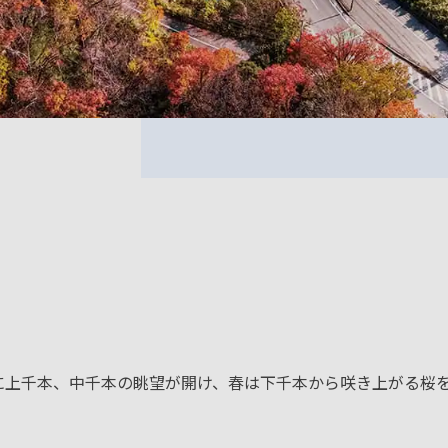
に上千本、中千本の眺望が開け、春は下千本から咲き上がる桜