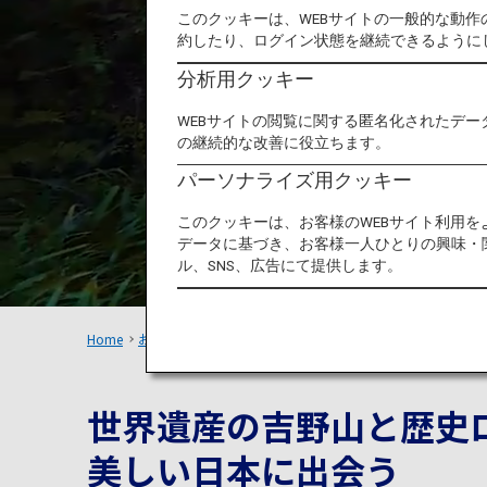
このクッキーは、WEBサイトの一般的な動
日本の
約したり、ログイン状態を継続できるように
分析用クッキー
WEBサイトの閲覧に関する匿名化されたデー
の継続的な改善に役立ちます。
パーソナライズ用クッキー
このクッキーは、お客様のWEBサイト利用
データに基づき、お客様一人ひとりの興味・
ル、SNS、広告にて提供します。
Home
おすすめの旅
電車でめぐる関西：吉野山
世界遺産の吉野山と歴史
美しい
日本に出会う