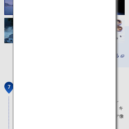
詳しくみる
天草の伝統工芸体験
天草土人形、天草手まり、天草バラモン凧、押し
絵、天草陶磁器などが有名です。天草土人形は、キ
リシタン弾圧期に、イエスを抱きかかえたマリア像
に見立てられ、密かに礼拝されていました。