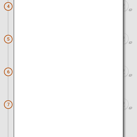
ホテルアレグリアガーデンズ天草
4
車で約1時間10分
ハイヤ発祥の地（牛深ハイヤ像）
5
車で約35分
﨑津集落
6
車で約45分
天草の伝統工芸体験（天草文化交流会
7
館）
車で約2時間30分