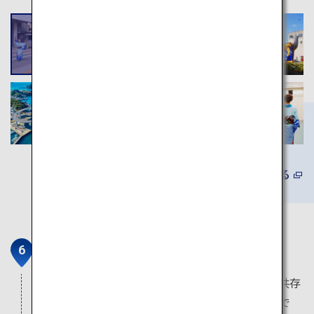
詳しくみる
﨑津集落
キリシタン弾圧期において、仏教、神道などと共存
しながらキリスト教信仰を続けてきた漁村集落で