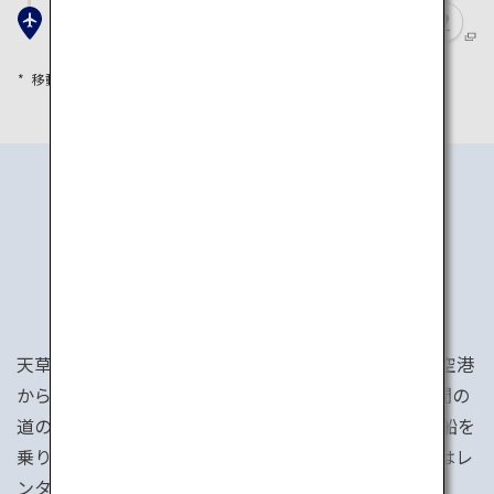
熊本空港
移動時間は目安として参考にしてください
行き方
天草エリアへのアクセスは、まずは熊本空港へ。熊本空港
から天草エリアまでは、飛行機で約20分、車で約3時間の
道のり。飛行機や車を使わない場合は、バス・列車・船を
乗り継いで行くことができます。天草エリア内の移動はレ
ンタカー・天草ぐるっと周遊バスなどがあります。