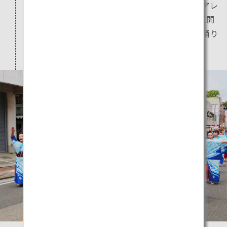
深ハイヤ節」。港から港へ、全国各地で様々なアレ
ンジが加わり歌い継がれてきました。毎年4月に開
催される牛深ハイヤ祭りでは、躍動感あふれる踊り
を楽しめます。