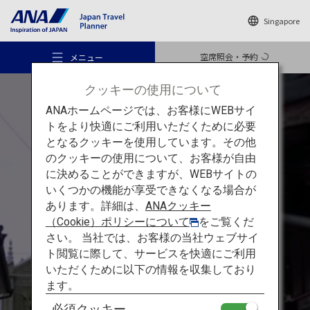
Singapore
空席照会・予約
メニュー
クッキーの使用について
ANAホームページでは、お客様にWEBサイ
トをより快適にご利用いただくために必要
となるクッキーを使用しています。その他
のクッキーの使用について、お客様が自由
おすすめの旅
に決めることができますが、WEBサイトの
祈りの島 天草
いくつかの機能が享受できなくなる場合が
あります。詳細は、
ANAクッキー
旅のアイデア
世界文化遺産 熊本 天草：
潜
（Cookie）ポリシーについて
をご覧くだ
さい。 当社では、お客様の当社ウェブサイ
伏キリシタン、文化、自然
ト閲覧に際して、サービスを快適にご利用
行き先
を
体験する旅
いただくために以下の情報を収集しており
ます。
必須クッキー