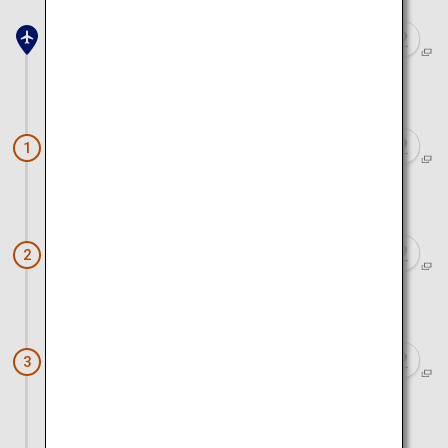
熊本空港
車で約2時間40分
天草キリシタン館
1
車で約20分
天草市イルカセンター
2
車で約1時間
西平椿公園
3
車で約1時間15分