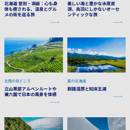
北海道 登別・洞爺：心も身
美しい海と豊かな水産資
体も癒される、温泉とグル
源、鳥羽にしかないオーセ
メの街を巡る旅
ンティックな旅
北陸の見どころ
夏の北海道
立山黒部アルペンルートや
釧路湿原と知床五湖
兼六園で日本の風景を体感