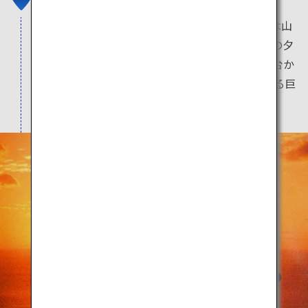
約2万本の椿が群落した公園。毎年2月〜3月には山
の斜面に椿が覆い咲き、見頃を迎えます。日本の夕
陽百選のひとつでもあり、天草灘をのぞむ展望台か
らの夕日は絶景です。高さが20メートルほどある巨
大なアコウの木も見逃せません。