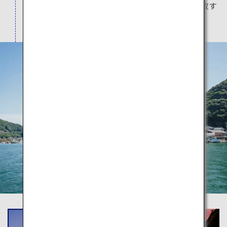
す。貝殻内側の模様を聖母マリアにみたてて崇敬す
るなど、漁村特有の信仰形態を育んできました。