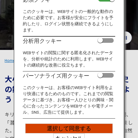
旅のお役立ち情報
このクッキーは、WEBサイトの一般的な動作の
ために必要です。お客様が安全にフライトを予
ANA サービス
約したり、ログイン状態を継続できるようにし
ます。
分析用クッキー
閉じる
WEBサイトの閲覧に関する匿名化されたデータ
を、分析や統計のために利用します。WEBサイ
Home
おすすめの旅
祈りの島 天草
トの継続的な改善に役立ちます。
パーソナライズ用クッキー
大小120もの島々からなる天草。歴史
の舞台となった「祈りの島」を感じよ
このクッキーは、お客様のWEBサイト利用をよ
り快適にするためのものです。これまでの閲覧
う
データに基づき、お客様一人ひとりの興味・関
心に合ったコンテンツをWEBサイトや電子メー
ル、SNS、広告にて提供します。
キリスト教が弾圧されていた江戸時代から200年もの間、
「潜伏キリシタン」として信仰を続けてきた人々がいまし
選択して同意する
た。それが天草が「祈りの島」と呼ばれる由縁です。自然