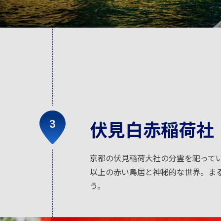
伏見白赤稲荷社
京都の伏見稲荷大社の分霊を祀ってい
以上の赤い鳥居と神秘的な世界。ま
う。