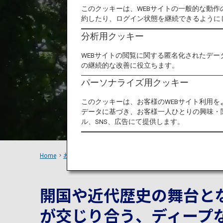
このクッキーは、WEBサイトの一般的な動
約したり、ログイン状態を継続できるように
分析用クッキー
WEBサイトの閲覧に関する匿名化されたデー
の継続的な改善に役立ちます。
パーソナライズ用クッキー
このクッキーは、お客様のWEBサイト利用
データに基づき、お客様一人ひとりの興味・
ル、SNS、広告にて提供します。
Home
おすすめの旅
横須賀の魅力を探る1日旅
開国や近代歴史の舞台と
が交じり合う、ディープ