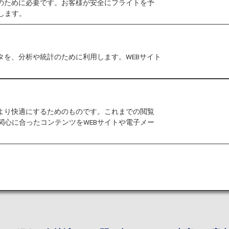
作のために必要です。お客様が安全にフライトを予
します。
ANAカード（クレジッ
む）が対象です。ANA
ージサービスについての
タを、分析や統計のために利用します。WEBサイト
ります。
お電話でのご予約・お問
て、ANAマイレージクラ
をより快適にするためのものです。これまでの閲覧
（4桁）の入力をお願い
関心に合ったコンテンツをWEBサイトや電子メー
*AMCパスワード（4
なりますので、ご注