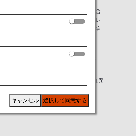
ト機能付き）をお持ちのお客様（家族会員含
グループ運航便のご予約はもちろん、マイレ
お問い合わせなど、ANAカードデスクで承
い合わせ時には、音声ガイダンスにそっ
ブお客様番号（10桁）とAMCパスワード
しております。
桁）は、Webパスワード（8～16桁）とは異
意ください。
キャンセル
選択して同意する