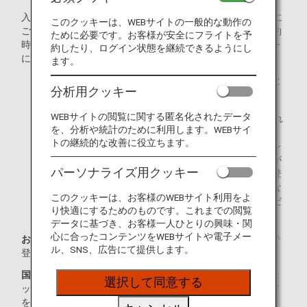
入会がお済みでない方は、ANAマイレージクラブ（AMC）に
このクッキーは、WEBサイトの一般的な動作の
ご入会ください。10桁のお客様番号を、インターネット予約
ために必要です。お客様が安全にフライトを予
時にご登録いただくか、お電話でのご予約時にオペレーター
約したり、ログイン状態を継続できるようにし
にお伝えください。
ます。
オンラインチェックインにてご登録手続きいただくこと
分析用クッキー
もできます。
WEBサイトの閲覧に関する匿名化されたデータ
マイルは、ご搭乗の1～2日後にお客様の口座に積算され
を、分析や統計のために利用します。WEBサイ
ます。
トの継続的な改善に役立ちます。
ご搭乗日当日に、空港にて予約便の変更やアップグレ
ードをされた場合、マイルが自動積算されないことが
パーソナライズ用クッキー
ございます。マイルの積算が確認されるまで、事後登
録に必要な確認書類を必ず保管してください。必要な
このクッキーは、お客様のWEBサイト利用をよ
確認書類については、
「事後登録方法」
をご確認くだ
り快適にするためのものです。これまでの閲覧
さい。
データに基づき、お客様一人ひとりの興味・関
心に合ったコンテンツをWEBサイトや電子メー
お乗り継ぎの際にマイルを登録：
その都度、経由地の空港で
ル、SNS、広告にて提供します。
登録手続きが必要です。
国際線に接続する国内線をご利用の際にマイルを登録：
チェ
選択して同意する
ックイン時にANAカードまたはANAマイレージクラブカード
を必ずご提示ください。