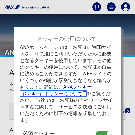
クッキーの使用について
ANAホームページでは、お客様にWEBサイ
ANA国内線
トをより快適にご利用いただくために必要
となるクッキーを使用しています。その他
のクッキーの使用について、お客様が自由
ANA国内線マイレージ
に決めることができますが、WEBサイトの
いくつかの機能が享受できなくなる場合が
本ページでは、ANA国内線をご利用の際のマイルの積算条件
あります。詳細は、
ANAクッキー
や登録方法などをご案内します。
（Cookie）ポリシーについて
をご覧くだ
さい。 当社では、お客様の当社ウェブサイ
ト閲覧に際して、サービスを快適にご利用
マイルの登録
事後登録方法
マイレージチャー
いただくために以下の情報を収集しており
ます。
ANA国内線の会員登録とマイルの貯め方
必須クッキー