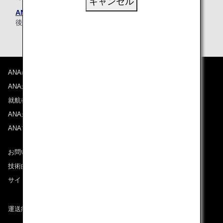
キャンセル
ANAウェブサイト（PC/スマートフォン）
へログイン
後、会員専用機能（マイル口座残高）からご確認ください。
ANAについて
ANAからのお知らせ
就航都市
ANAがお約束する体験
ANAマイレージクラブ
お問い合わせ
技術的なお問い合わせ（推奨環境）
サイトマップ
運送約款