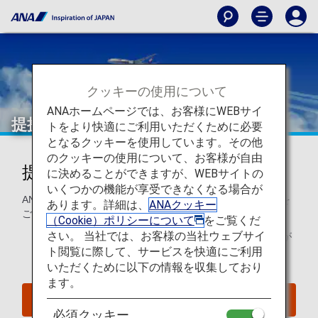
クッキーの使用について
ANAホームページでは、お客様にWEBサイ
提携航空会社特典航空券
トをより快適にご利用いただくために必要
となるクッキーを使用しています。その他
のクッキーの使用について、お客様が自由
提携航空会社でマイルをご利用
に決めることができますが、WEBサイトの
いくつかの機能が享受できなくなる場合が
ANAマイレージクラブ会員は世界の提携航空会社でマイルを
あります。詳細は、
ANAクッキー
ご利用になれます。
（Cookie）ポリシーについて
をご覧くだ
さい。 当社では、お客様の当社ウェブサイ
こちらのページは
2025年6月24日以降の予約・発券分
が
ト閲覧に際して、サービスを快適にご利用
対象になります。
いただくために以下の情報を収集しており
ます。
2025年6月23日までの予約・発券分の方はこちら
必須クッキー