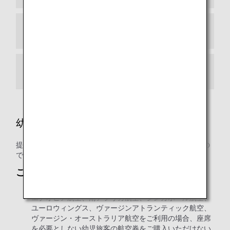
途中降機・乗り換え
運送ルール
幼児・小児の特典利用
提携航空会社によりご利用条件が異なる場合がございますの
で、詳細につきましては各運航会社にご確認ください。
ご注意
エチオピア航空、南アフリカ航空、シンガポール航空、
ユーロウィングス、ヴァージンアトランティック航空、
ヴァージン・オーストラリア航空をご利用の場合、座席
を必要としない幼児旅客の航空券をご購入いただけない