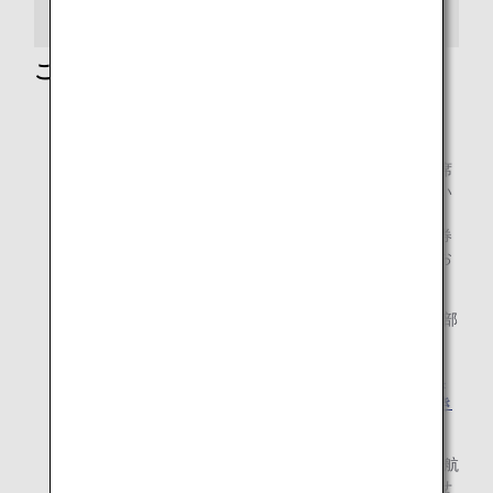
提携航空会社
ご注意
エチオピア航空、南アフリカ航空、シンガポール航空、
ユーロウィングス、ヴァージンアトランティック航空、
ヴァージン・オーストラリア航空をご利用の場合、座席
を必要としない幼児旅客の航空券をご購入いただけない
場合がございます。
ご購入をご希望のお客様は、同行する大人の特典航空券
のお申込み前にお電話にてご確認いただきますよう、お
願い申し上げます。
2023年11月6日（月）よりフィリピン航空（PR）は一部
区間の販売を一時停止しております。
2019年10月24日（木）発券分より、提携航空会社特典
航空券におけるゾーン区分の一部を変更させていただき
ます。
2020年6月15日（月）よりシンガポール航空（SQ）運航
のファーストクラスの特典航空券はご利用いただけませ