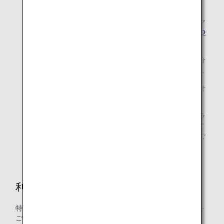
から）
幼児・小児が特典航空券をご利用の場合、大人と同じマ
イル数が必要です。その他、
幼児・小児の特典利用につ
いて
もご確認ください。
特典交換に必要なマイル数に達していない場合、不足分
を現金やANA SKY コインなどで補うことはできません。
特典航空券は、アップグレード特典との併用はできませ
ん。
ANAカードファミリーマイルおよびANAマイレージクラ
ブファミリーアカウントサービス（AFA）に参加されて
いるご家族は、特典交換に必要なマイル数を合算してご
利用いただけます。
利用可能マイル口座グループ
特典航空券の交換には以下のマイル口座グループのマイルを
ご利用いただけます。