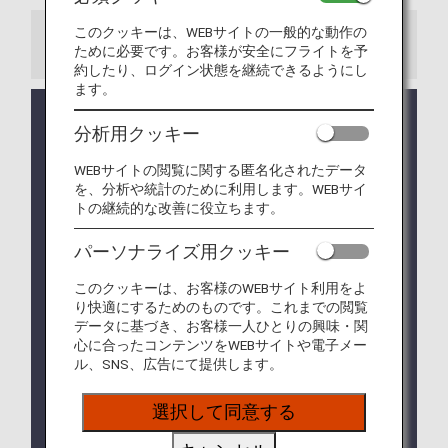
このクッキーは、WEBサイトの一般的な動作の
お知らせ
ために必要です。お客様が安全にフライトを予
約したり、ログイン状態を継続できるようにし
ます。
システム調整のため停止しておりました、特典航空
分析用クッキー
券を払い戻す際の取消手数料のクレジットカード決
済について、2026年1月27日よりサービスを再開い
WEBサイトの閲覧に関する匿名化されたデータ
たします。（2026年1月27日更新）
を、分析や統計のために利用します。WEBサイ
トの継続的な改善に役立ちます。
アシアナ航空（OZ）便のご利用は2026年12月16日
（水）ご搭乗分までとなります。詳しくは
アシアナ
パーソナライズ用クッキー
航空との提携終了について
をご確認ください。
2025年6月24日（火）以降のご予約・発券分より、
このクッキーは、お客様のWEBサイト利用をよ
ANA国際線・提携航空会社特典航空券に新たなサー
り快適にするためのものです。これまでの閲覧
データに基づき、お客様一人ひとりの興味・関
ビスの追加と一部サービスの変更があります。詳し
心に合ったコンテンツをWEBサイトや電子メー
くは
ANAマイレージクラブ会員サービスの各種取り
ル、SNS、広告にて提供します。
扱い
をご確認ください。
2026年4月1日（水）より、ITAエアウェイズ（AZ）
選択して同意する
運航便もご利用いただけます。