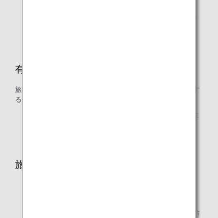
上位クラスのマイル数を適用します。
往路・復路で異なる場合、各クラスの必要マイル数の2
分の1を往復それぞれに適用します。
有効期間
旅行開始日から1年間（新規発券から1年以内に旅行を開始す
ることが必要です）
特典航空券の有効期間内にご利用になれない期間が含ま
れている場合でも、有効期間は延長できません。
旅程
ゾーンについては
ゾーン区分
をご確認ください。
* 特典航空券ルール以外にも、各種国際航空券ルールを
逸脱する場合は、成立しない旅程もあります。その場合