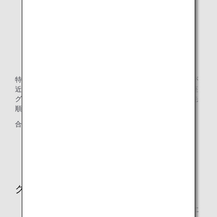
グループ1（通常マイル）
グループ2（期間限定マイル）
グループ3（用途・期間限定マイル）
グループ4（航空関連サービス・期間限定マイル）
特典交換に必要なマイルは、減算時に口座にある有効期限が
近いものから順に自動的に使用されます。異なるマイル口座
グループに同じ有効期限のマイルがある場合は、以下の優先
順位で自動的に合算して使用されます。
合算の優先順位：グループ4→3→2→1
* 各グループの違いは、「
マイル口座グループとは
」よ
りご確認ください。
クラス混在
複数のクラスが混在する場合は、往路・復路それぞれに