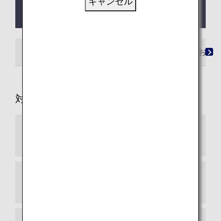
キャンセル
2025年11月12日（水）より、ルフトハンザ シティ
航空（VL）運航便もご利用いただけます。
ご利用条件
ゾーン・必要マイルチャート
お申
対象便
スター アライアンス加盟航空会社（2026年4
月現在）
スター アライアンス コネクティングパートナ
ー