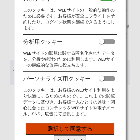
*1.
ライフソリューションサービスとは飛行機の利用以外
このクッキーは、WEBサイトの一般的な動作の
に、買い物など生活におけるさまざまなサービスの総
ために必要です。お客様が安全にフライトを予
称です。
約したり、ログイン状態を継続できるようにし
*2.
一部のキャンペーンではグループ1（通常マイル）に積
ます。
算される場合があります。マイル口座グループ、有効
期限については、各キャンペーンのウェブサイトでご
分析用クッキー
案内いたします。
WEBサイトの閲覧に関する匿名化されたデータ
を、分析や統計のために利用します。WEBサイ
トの継続的な改善に役立ちます。
積算事由
積算されるマイ
有効期限
ル口座グループ
パーソナライズ用クッキー
このクッキーは、お客様のWEBサイト利用をよ
フライト・ライ
グループ1：通
商品・サービス
り快適にするためのものです。これまでの閲覧
フソリューショ
常マイル
を利用した月*の
データに基づき、お客様一人ひとりの興味・関
ンサービス利用
36カ月後の月末
心に合ったコンテンツをWEBサイトや電子メー
による積算
まで
ル、SNS、広告にて提供します。
* ご利用明細に
選択して同意する
おける「ご利用
日」が基準とな