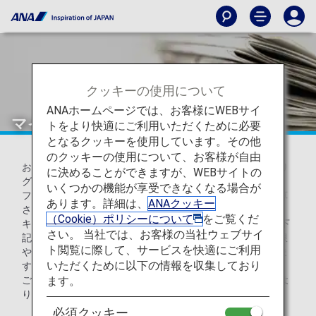
クッキーの使用について
ANAホームページでは、お客様にWEBサイ
マイル口座グループとは
トをより快適にご利用いただくために必要
となるクッキーを使用しています。その他
のクッキーの使用について、お客様が自由
お客様のマイル口座に積算されるマイルは、積算事由により
に決めることができますが、WEBサイトの
グループが分かれます。
いくつかの機能が享受できなくなる場合が
フライトやライフソリューションサービス*1のご利用で積算
あります。詳細は、
ANAクッキー
されるマイルは、グループ1（通常マイル）へ、
（Cookie）ポリシーについて
をご覧くだ
キャンペーンなどで積算されるマイルは、グループ2～4（下
さい。 当社では、お客様の当社ウェブサイ
記参照）のいずれかに積算され*2、グループごとに有効期限
ト閲覧に際して、サービスを快適にご利用
やマイルをご利用いただける特典と各種お手続きが異なりま
いただくために以下の情報を収集しており
すので、内容をご確認のうえご活用ください。
ます。
ご自身のグループごとの保有マイルは
マイル口座残高
よ
りご確認ください。
必須クッキー