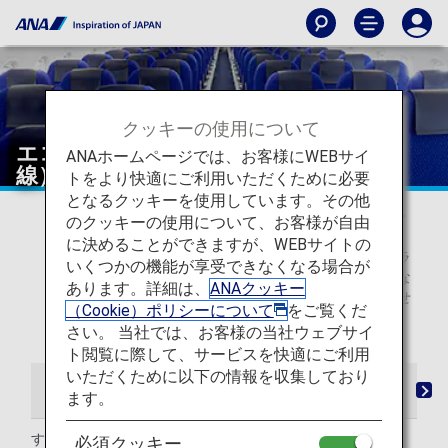
クッキーの使用について
エコノミークラスのシート（日本国内
ANAホームページでは、お客様にWEBサイ
線）
トをより快適にご利用いただくために必要
となるクッキーを使用しています。その他
* 2026年5月19日以降のご搭乗分から、日本国内線の予
のクッキーの使用について、お客様が自由
約検索画面での表記を従来の「プレミアムクラス」・
に決めることができますが、WEBサイトの
「普通席」から、「ファーストクラス（プレミアムクラ
いくつかの機能が享受できなくなる場合が
ス）」・「エコノミークラス」へ変更いたしました。な
あります。詳細は、
ANAクッキー
お、当表記変更に伴うサービスの変更は予定していませ
（Cookie）ポリシーについて
をご覧くだ
ん。
さい。 当社では、お客様の当社ウェブサイ
ト閲覧に際して、サービスを快適にご利用
いただくために以下の情報を収集しており
チェックインからご搭乗・ご到着まで
シート
ます。
すべての座席で快適にお過ごしいただけます。
必須クッキー