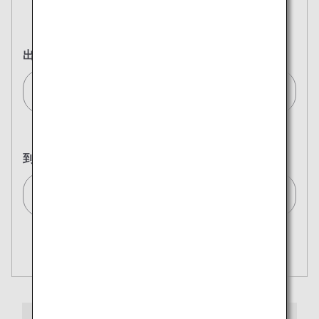
往復
片道
出発地
東京(羽田)/Tokyo (Haneda)[HND]
到着地
到着地を選択
複数都市で検索
閉じる
エコノミークラス
開く
往復で異なるクラスで検索
運賃タイプ指定なし
ご利用条件