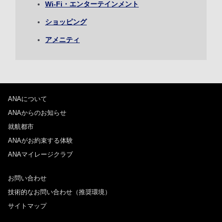
Wi-Fi・エンターテインメント
ショッピング
1人
アメニティ
プロモーションコードについて
ANAについて
前後3日の運賃を検索
ANAからのお知らせ
・表示金額は選択いただいた条件でのもっともおトクな運賃となりま
就航都市
す。
ANAがお約束する体験
・表示金額と空席状況は最新ではない場合があります。[検索する]ボタ
ンより最新の空席照会結果をご確認ください。
ANAマイレージクラブ
・「＊」は現在金額が確認できない都市・日付となります。空席照会結
果画面にて最新の情報をご確認ください。
・表示金額には、運賃、
燃油特別付加運賃
、
航空保険特別料金
、その他
お問い合わせ
の各種税金、料金などが含まれます。発券時に再計算するため、変動す
技術的なお問い合わせ（推奨環境）
る可能性があります。
・複数空港がある都市においては、複数空港の中でのおトクな運賃が表
サイトマップ
示される場合があります。