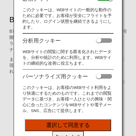
このクッキーは、WEBサイトの一般的な動作の
ために必要です。お客様が安全にフライトを予
B777-200 / B787-9 / B787-10
約したり、ログイン状態を継続できるようにし
ます。
B777-200、B787-9、B787-10にはトヨタ紡織株式会社と共同
開発したシートを導入しています。日本国内線エコノミーク
分析用クッキー
ラスとしては最大となる13.3インチのタッチパネル式パーソ
ナルモニターを装着しました。（最前列は10.1インチ）
WEBサイトの閲覧に関する匿名化されたデータ
を、分析や統計のために利用します。WEBサイ
またどのような体格の方にも心地よくフィットする形状を実
トの継続的な改善に役立ちます。
現するとともに、お客様の利便性を考慮した点が高く評価さ
れ、2019年度グッドデザイン賞を受賞しました。
パーソナライズ用クッキー
* B777-200装着のパーソナルモニターは11.6インチとな
ります。（最前列は10.1インチ）
このクッキーは、お客様のWEBサイト利用をよ
り快適にするためのものです。これまでの閲覧
* B777-200、B787-9の一部を除く。
データに基づき、お客様一人ひとりの興味・関
心に合ったコンテンツをWEBサイトや電子メー
* B787-10は2024年2月より順次導入予定。
ル、SNS、広告にて提供します。
選択して同意する