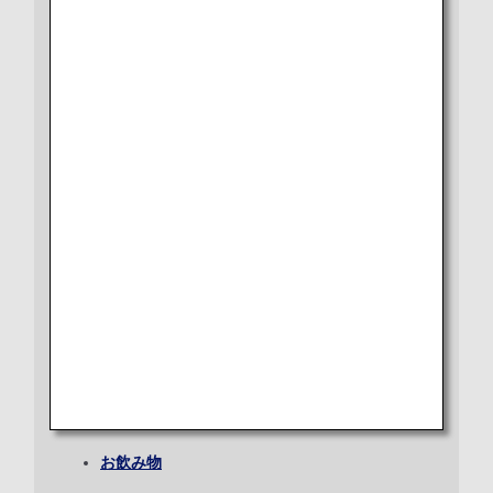
プレミアムクラス
往路出発日および時間帯
チェックインからご搭乗・ご到着まで
ラウンジ
日付を選択
シート
時間帯指定なし
お食事・お飲み物
Wi-Fi・エンターテインメント
経由地および乗り継ぎ所要時間を追加する
ショッピング
アメニティ
復路出発日および時間帯
日付を選択
エコノミークラス
チェックインからご搭乗・ご到着まで
時間帯指定なし
シート
経由地および乗り継ぎ所要時間を追加する
お飲み物