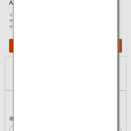
ANA Wi-Fi Service
インターネットを利用して動画ストリーミング視聴、ウェブ
サイトの閲覧やメッセージの送受信等をお楽しみいただける
サービスです。
ANA Wi-Fi Serviceの詳細を見る
予約
航空券
往復
片道
出発地