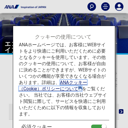
クッキーの使用について
エコノミークラスのWi-Fi・エンターテ
ANAホームページでは、お客様にWEBサイ
インメント（日本国内線）
トをより快適にご利用いただくために必要
となるクッキーを使用しています。その他
* 2026年5月19日以降のご搭乗分から、日本国内線の予
のクッキーの使用について、お客様が自由
約検索画面での表記を従来の「プレミアムクラス」・
に決めることができますが、WEBサイトの
「普通席」から、「ファーストクラス（プレミアムクラ
いくつかの機能が享受できなくなる場合が
ス）」・「エコノミークラス」へ変更いたしました。な
あります。詳細は、
ANAクッキー
お、当表記変更に伴うサービスの変更は予定していませ
（Cookie）ポリシーについて
をご覧くだ
ん。
さい。 当社では、お客様の当社ウェブサイ
ト閲覧に際して、サービスを快適にご利用
いただくために以下の情報を収集しており
チェックインからご搭乗・ご到着まで
シート
ます。
必須クッキー