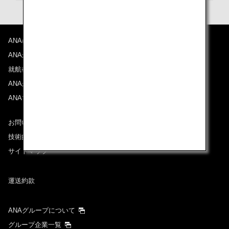
プロモーションコードについて
ANAについて
前後3日の運賃を検索
ANAからのお知らせ
・表示金額は選択いただいた条件でのもっともおトクな運賃となりま
就航都市
す。
ANAがお約束する体験
・表示金額と空席状況は最新ではない場合があります。[検索する]ボタ
ンより最新の空席照会結果をご確認ください。
ANAマイレージクラブ
・「＊」は現在金額が確認できない都市・日付となります。空席照会結
果画面にて最新の情報をご確認ください。
・表示金額には、運賃、
燃油特別付加運賃
、
航空保険特別料金
、その他
お問い合わせ
の各種税金、料金などが含まれます。発券時に再計算するため、変動す
技術的なお問い合わせ（推奨環境）
る可能性があります。
・複数空港がある都市においては、複数空港の中でのおトクな運賃が表
サイトマップ
示される場合があります。
運送約款
検索する
ANAグループについて
グループ企業一覧