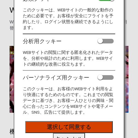
Wi-Fi・機内エンターテインメント
このクッキーは、WEBサイトの一般的な動作の
ために必要です。お客様が安全にフライトを予
約したり、ログイン状態を継続できるようにし
Wi-Fi無料コンテンツ、機内番組、オーディオプログラムを月
ます。
替わりでお届けします。
分析用クッキー
WEBサイトの閲覧に関する匿名化されたデータ
を、分析や統計のために利用します。WEBサイ
トの継続的な改善に役立ちます。
パーソナライズ用クッキー
このクッキーは、お客様のWEBサイト利用をよ
り快適にするためのものです。これまでの閲覧
データに基づき、お客様一人ひとりの興味・関
心に合ったコンテンツをWEBサイトや電子メー
ル、SNS、広告にて提供します。
選択して同意する
機内エンターテインメント