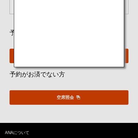
搭載燃料量
171 kl
* （ ）内はプレミアムクラスの座席数です。
予約をお持ちの方
予約確認・事前座席指定
予約がお済でない方
空席照会
ANAについて