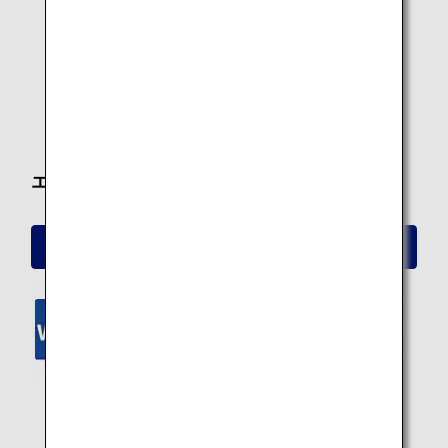
パーソナルモニター
ワイヤレスエンタメ
PC電源
USB電源
エコノミークラス
エコノミークラス シート詳細
ANA Wi-Fi Service
パーソナルモニター