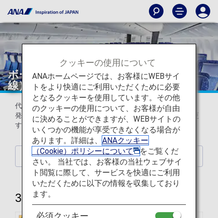
クッキーの使用について
ボーイング777-200（772）（日本国内
ANAホームページでは、お客様にWEBサイ
線）
トをより快適にご利用いただくために必要
となるクッキーを使用しています。その他
代表的な機材のみ掲載しています。
のクッキーの使用について、お客様が自由
発着時刻・便名・機種・機材・運航会社はお断りなしに変更
に決めることができますが、WEBサイトの
する場合がございます。
いくつかの機能が享受できなくなる場合が
あります。詳細は、
ANAクッキー
（Cookie）ポリシーについて
をご覧くだ
機種一覧に戻る
さい。 当社では、お客様の当社ウェブサイ
ト閲覧に際して、サービスを快適にご利用
いただくために以下の情報を収集しており
ます。
392席
必須クッキー