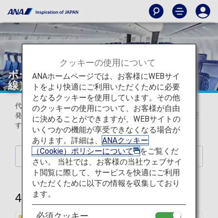
クッキーの使用について
ボーイング777-200（772）（日本国内
ANAホームページでは、お客様にWEBサイ
線）
トをより快適にご利用いただくために必要
となるクッキーを使用しています。その他
代表的な機材のみ掲載しています。
のクッキーの使用について、お客様が自由
発着時刻・便名・機種・機材・運航会社はお断りなしに変更
に決めることができますが、WEBサイトの
する場合がございます。
いくつかの機能が享受できなくなる場合が
あります。詳細は、
ANAクッキー
（Cookie）ポリシーについて
をご覧くだ
機種一覧に戻る
さい。 当社では、お客様の当社ウェブサイ
ト閲覧に際して、サービスを快適にご利用
いただくために以下の情報を収集しており
ます。
405席
必須クッキー