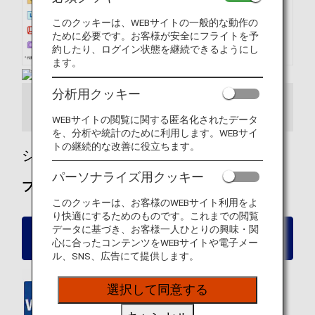
このクッキーは、WEBサイトの一般的な動作の
ために必要です。お客様が安全にフライトを予
約したり、ログイン状態を継続できるようにし
ます。
分析用クッキー
シートマップ情報
WEBサイトの閲覧に関する匿名化されたデータ
を、分析や統計のために利用します。WEBサイ
トの継続的な改善に役立ちます。
シート詳細
パーソナライズ用クッキー
プレミアムクラス
このクッキーは、お客様のWEBサイト利用をよ
り快適にするためのものです。これまでの閲覧
データに基づき、お客様一人ひとりの興味・関
ボーイング787-8（335席）プレミアムクラス
心に合ったコンテンツをWEBサイトや電子メー
シート詳細
ル、SNS、広告にて提供します。
選択して同意する