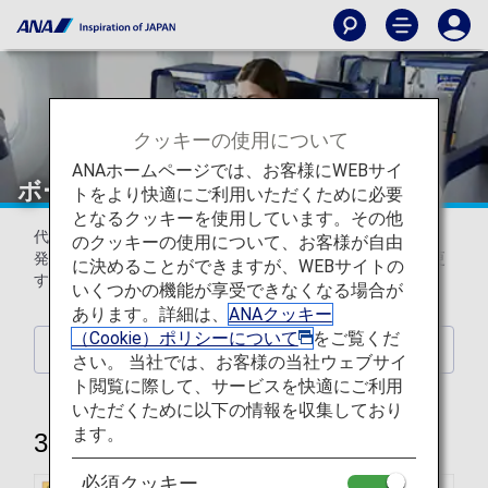
クッキーの使用について
ANAホームページでは、お客様にWEBサイ
ボーイング787-8（788）（日本国内線）
トをより快適にご利用いただくために必要
となるクッキーを使用しています。その他
代表的な機材のみ掲載しています。
のクッキーの使用について、お客様が自由
発着時刻・便名・機種・機材・運航会社はお断りなしに変更
に決めることができますが、WEBサイトの
する場合がございます。
いくつかの機能が享受できなくなる場合が
あります。詳細は、
ANAクッキー
（Cookie）ポリシーについて
をご覧くだ
機種一覧に戻る
さい。 当社では、お客様の当社ウェブサイ
ト閲覧に際して、サービスを快適にご利用
いただくために以下の情報を収集しており
ます。
335席
必須クッキー