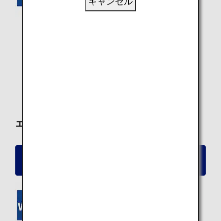
キャンセル
ANA Wi-Fi Service
ワイヤレスエンタメ
PC電源
USB電源
* 一部の機材ではパーソナルモニターを設置しておりま
す。
エコノミークラス
ボーイング787-8（335席）エコノミークラス
シート詳細