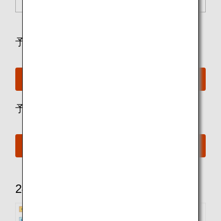
* （ ）内はプレミアムクラスの座席数です。
予約をお持ちの方
予約確認・事前座席指定
予約がお済でない方
空席照会
240席