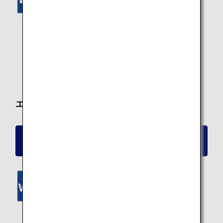
ANA Wi-Fi Service
パーソナルモニター
PC電源
USB電源
エコノミークラス
ボーイング787-8（240席）エコノミークラス
シート詳細
ANA Wi-Fi Service