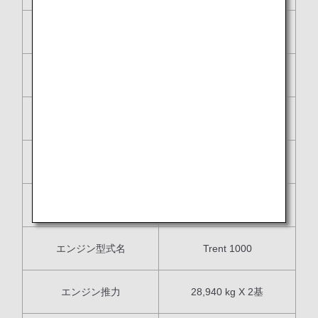
全高
16.9 m
巡航速度
910 km/h
航続距離
12,020 km
最大運用高度
13,100 m
最大離陸重量
212.0 ton
エンジン型式名
Trent 1000
エンジン推力
28,940 kg X 2基