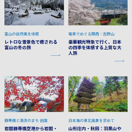
富山の自然美を体感
電車でめぐる関西：吉野山
レトロな雪景色で癒される
豪華観光特急で行く、日本
富山の冬の旅
の四季を体感する上質な大
人旅
錦帯橋と清流のまち 岩国
日本海の東北風景を求めて
岩国錦帯橋空港から岩国・
山形庄内・秋田：羽黒山や