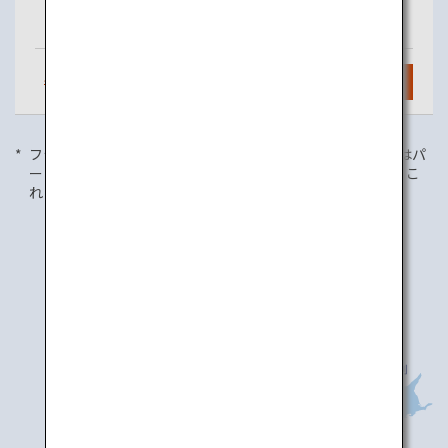
（羽田）
毎日
2
便
検索
フライト情報は2023年7月1日現在のものであり、国内便にはパ
ートナー航空会社とのコードシェア便が含まれます。また、こ
れらの情報は予告なく変更される場合がございます。