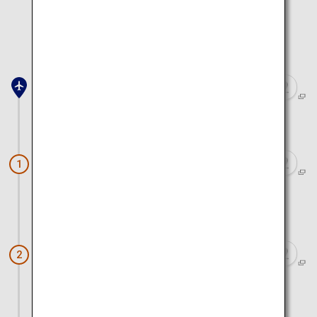
Google Mapsで開く
地図で表示する場所を
選択してください
釧路空港
車で約25分
釧路湿原国立公園（温根内ビジターセン
1
ター）
車で約1時間
阿寒湖
2
車で約1時間