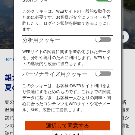
旅のお役立ち情報
このクッキーは、WEBサイトの一般的な動作の
ために必要です。お客様が安全にフライトを予
ANA サービス
約したり、ログイン状態を継続できるようにし
ます。
分析用クッキー
閉じる
WEBサイトの閲覧に関する匿名化されたデータ
を、分析や統計のために利用します。WEBサイ
Home
おすすめの旅
夏の北海道
トの継続的な改善に役立ちます。
パーソナライズ用クッキー
雄大な大自然を感じて
夏の道東を巡るツアー
このクッキーは、お客様のWEBサイト利用をよ
り快適にするためのものです。これまでの閲覧
データに基づき、お客様一人ひとりの興味・関
夏の緑豊かな自然を愛する人におすすめのルート。 釧路
心に合ったコンテンツをWEBサイトや電子メー
湿原展望台からの景色を楽しみ、マリモで有名な阿寒湖を
ル、SNS、広告にて提供します。
訪れ、神秘的な摩周湖を探索します。さらに、オシンコシ
ンの滝と、世界自然遺産である知床国立公園の知床五湖を
選択して同意する
訪れます。