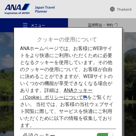
Thailand
空席照会・予約
メニュー
クッキーの使用について
ANAホームページでは、お客様にWEBサイ
トをより快適にご利用いただくために必要
となるクッキーを使用しています。その他
のクッキーの使用について、お客様が自由
おすすめの旅
に決めることができますが、WEBサイトの
いくつかの機能が享受できなくなる場合が
あります。詳細は、
ANAクッキー
夏の北海道
旅のアイデア
（Cookie）ポリシーについて
をご覧くだ
さい。 当社では、お客様の当社ウェブサイ
釧路湿原と
知床五湖
ト閲覧に際して、サービスを快適にご利用
行き先
いただくために以下の情報を収集しており
ます。
必須クッキー