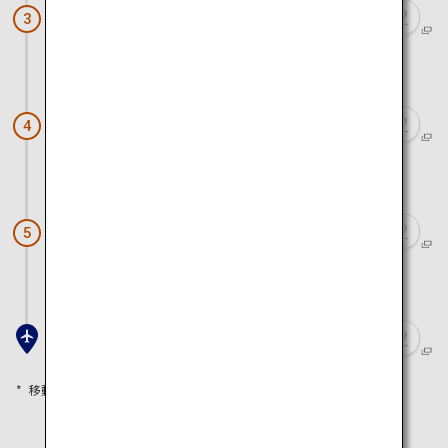
摩周湖
3
車で約1時間40分
オシンコシンの滝
4
車で約40分
知床五湖
5
車で約2時間
女満別空港
移動時間は目安として参考にしてください