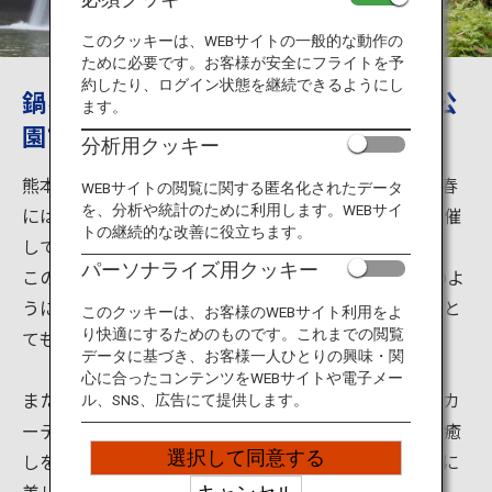
旅のお役立ち情報
このクッキーは、WEBサイトの一般的な動作の
ために必要です。お客様が安全にフライトを予
ANA サービス
約したり、ログイン状態を継続できるようにし
鍋ヶ滝の美しさを堪能、春には鍋ヶ滝公
ます。
園ではライトアップが見られます。
分析用クッキー
閉じる
熊本県の鍋ヶ滝公園は滝がとても美しい観光地です。春
WEBサイトの閲覧に関する匿名化されたデータ
を、分析や統計のために利用します。WEBサイ
には鍋ヶ滝の裏からライトアップされるイベントも開催
トの継続的な改善に役立ちます。
しています。
パーソナライズ用クッキー
この滝の落差は約10ｍ、幅は約20ｍあり、カーテンのよ
うに幅広く落ちる水が木漏れ日に照らされる様子は、と
このクッキーは、お客様のWEBサイト利用をよ
ても優美で神秘的です。
り快適にするためのものです。これまでの閲覧
データに基づき、お客様一人ひとりの興味・関
心に合ったコンテンツをWEBサイトや電子メー
また、滝の裏側にも回ることのでき、落ちてくる水のカ
ル、SNS、広告にて提供します。
ーテンの合間から緑の木々と木漏れ日の光が森林浴の癒
選択して同意する
しを誘います。水のカーテンを裏側から眺めるとさらに
美しく神秘的です。