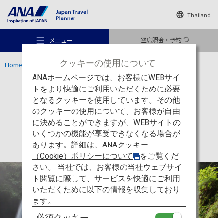
Thailand
空席照会・予約
メニュー
クッキーの使用について
Home
九州エリア
鍋ヶ滝公園
ANAホームページでは、お客様にWEBサイ
トをより快適にご利用いただくために必要
アクティビティ
熊本
となるクッキーを使用しています。その他
鍋ヶ滝公園
のクッキーの使用について、お客様が自由
おすすめの旅
に決めることができますが、WEBサイトの
いくつかの機能が享受できなくなる場合が
あります。詳細は、
ANAクッキー
旅のアイデア
（Cookie）ポリシーについて
をご覧くだ
さい。 当社では、お客様の当社ウェブサイ
ト閲覧に際して、サービスを快適にご利用
行き先
いただくために以下の情報を収集しており
ます。
必須クッキー