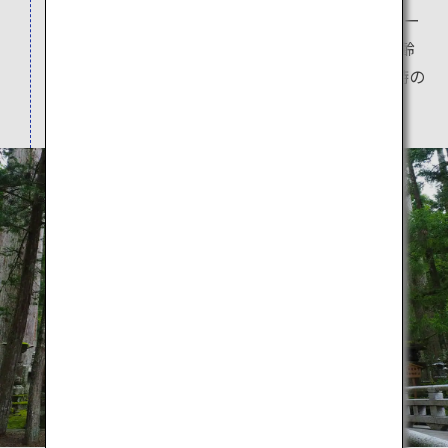
のひとつです。一の橋から御廟までの約2キロメー
トルの参道には、20万基を越える供養塔と、樹齢
400年を越える杉の大樹が立ち並び、高野山独特の
景観を形作っています。