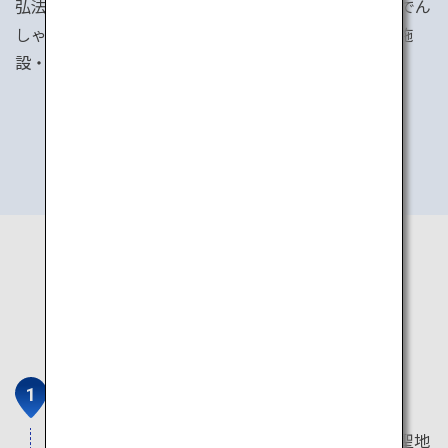
弘法大師空海が開山した世界遺産高野山、「めでたいでん
しゃ」で行く加太など、「おトクなきっぷ」を使えば施
設・店舗等の割引も受けられてとってもおトクです。
おトクなきっぷを見る
奥之院
奥之院は、空海が入定する高野山で最も重要な聖地