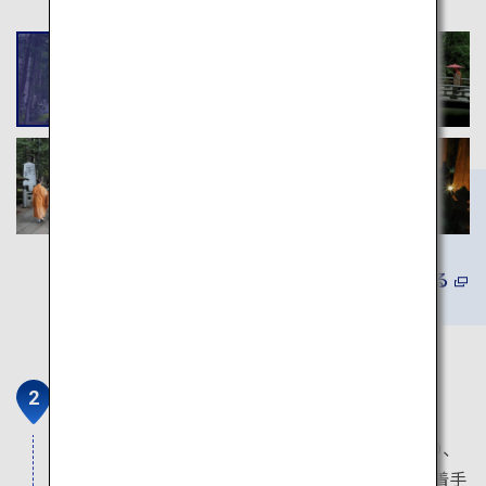
詳しくみる
壇上伽藍
816年、弘法大師空海が嵯峨天皇に高野山を賜り、
僧侶工人を伴い登山し、まず堂塔伽藍の建設に着手