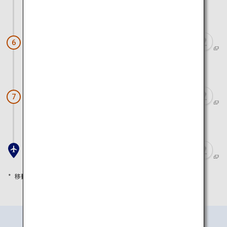
電車と徒歩で約1時間10分
和歌山市駅（めでたいでんしゃ）
6
電車と徒歩で約45分
淡嶋神社
7
電車と徒歩で約1時間30分
関西空港
移動時間は目安として参考にしてください