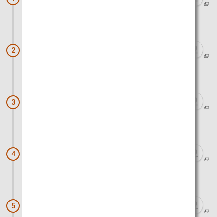
バスと徒歩で約30分
壇上伽藍
2
徒歩で約5分
金剛峯寺
3
電車と徒歩で約2時間45分
仁徳天皇陵古墳
4
電車と徒歩で約35分
茶寮つぼ市製茶本舗
5