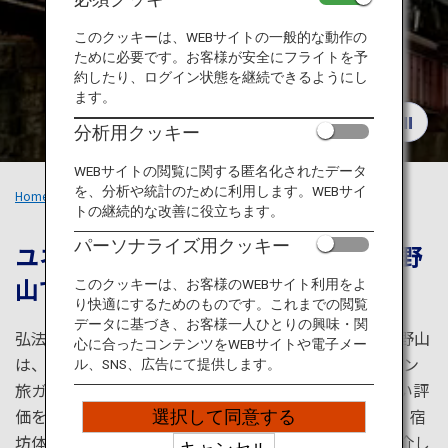
旅のお役立ち情報
このクッキーは、WEBサイトの一般的な動作の
ために必要です。お客様が安全にフライトを予
ANA サービス
約したり、ログイン状態を継続できるようにし
ます。
分析用クッキー
閉じる
WEBサイトの閲覧に関する匿名化されたデータ
を、分析や統計のために利用します。WEBサイ
Home
おすすめの旅
電車でめぐる関西：高野山
トの継続的な改善に役立ちます。
パーソナライズ用クッキー
ユネスコ世界遺産にも登録された高野
山で、
身も心も
浄化される旅
このクッキーは、お客様のWEBサイト利用をよ
り快適にするためのものです。これまでの閲覧
データに基づき、お客様一人ひとりの興味・関
弘法大師空海によって開かれた日本仏教の一大聖地高野山
心に合ったコンテンツをWEBサイトや電子メー
は、2004年にユネスコ世界遺産に登録され、ミシュラン
ル、SNS、広告にて提供します。
旅ガイド日本版においても三つ星を獲得しており、高い評
価を受けている参拝観光地です。周遊きっぷを使って、宿
選択して同意する
坊体験を中心に日本の仏教に触れられるコースをご紹介し