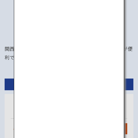
行き方
関西エリアへのアクセスは、関西国際空港か伊丹空港が便
利です。東京から両空港への便も充実しています。
国内線
東京
大阪
（羽田）
（関西）
毎日
11
便
検索