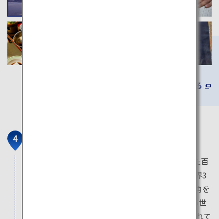
詳しくみる
仁徳天皇陵古墳・大仙公園
2019年7月、ユネスコ世界文化遺産に登録された百
舌鳥・古市古墳群。中でも仁徳天皇陵古墳は世界3
大墳墓の一つといわれ、上空から見ると円と四角を
合体させた前方後円墳という日本独自の形で、5世
紀中ごろに約20年をかけて築造されたと推定されて