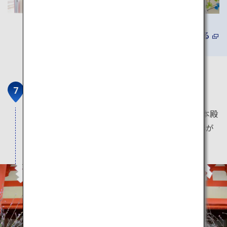
詳しくみる
淡嶋神社
人形供養・雛流しの神事で知られる淡嶋神社の本殿
には、供養のために2万体ともいわれるひな人形が
奉納されています。