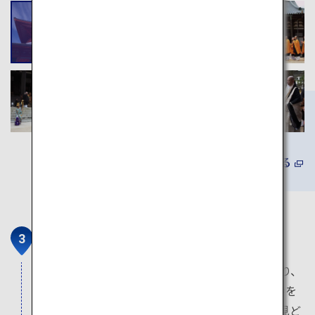
詳しくみる
金剛峯寺
高野山真言宗の総本山。今も僧侶を育成しており、
全国のみならず、海外にも広がる末寺3,600ケ寺を
束ねています。日本最大の石庭「幡龍庭」など見ど