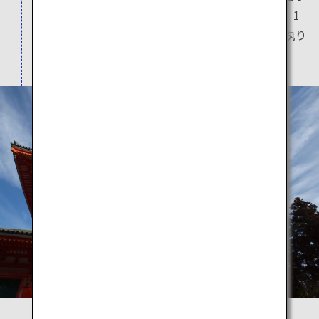
した高野山真言宗総本山金剛峯寺開創の地です。1
年を通じてさまざまな重要な宗教行事がここで執り
行われる、高野山の中心聖地のひとつです。