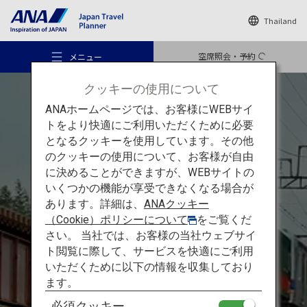
Thailand
空席照会・予約
メニュー
クッキーの使用について
ANAホームページでは、お客様にWEBサイ
トをより快適にご利用いただくために必要
となるクッキーを使用しています。その他
のクッキーの使用について、お客様が自由
おすすめの旅
に決めることができますが、WEBサイトの
いくつかの機能が享受できなくなる場合が
電車でめぐる関西：高野山
あります。詳細は、
ANAクッキー
旅のアイデア
（Cookie）ポリシーについて
をご覧くだ
高野山の宿坊での宿泊を通
さい。 当社では、お客様の当社ウェブサイ
ト閲覧に際して、サービスを快適にご利用
じ
日本の仏教に
触れる旅
行き先
いただくために以下の情報を収集しており
ます。
必須クッキー