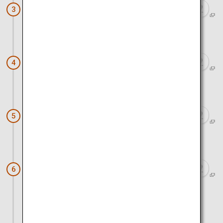
岩国のシロヘビ（岩国シロヘビの館）
3
徒歩で約15分
岩国市観光交流所「本家松がね」
4
車で約40分
地底王国「美川ムーバレー」
5
車で約25分
錦川清流線＆とことこトレイン（錦町
6
駅）
車とフェリーで約1時間30分