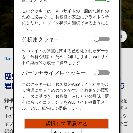
旅のお役立ち情報
このクッキーは、WEBサイトの一般的な動作の
ために必要です。お客様が安全にフライトを予
ANA サービス
約したり、ログイン状態を継続できるようにし
ます。
分析用クッキー
閉じる
WEBサイトの閲覧に関する匿名化されたデータ
を、分析や統計のために利用します。WEBサイ
Home
おすすめの旅
錦帯橋と清流のまち 岩国
トの継続的な改善に役立ちます。
パーソナライズ用クッキー
歴史と文化、四季折々の自然に触れ、
岩国の魅力に酔いしれる体験をしよう
このクッキーは、お客様のWEBサイト利用をよ
り快適にするためのものです。これまでの閲覧
データに基づき、お客様一人ひとりの興味・関
錦帯橋と清流のまち岩国。季節や時間によって異なる姿を
心に合ったコンテンツをWEBサイトや電子メー
見せてくれる錦帯橋など、歴史や文化を感じられるスポッ
ル、SNS、広告にて提供します。
トがたくさんあります。岩国錦帯橋空港からアクセスしや
すい広島の人気スポット宮島も。魅力溢れる岩国の旅をご
選択して同意する
紹介します。