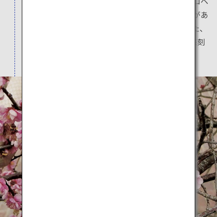
岩国市に集中して生息するシロヘビ。「岩国シロヘ
ビの館」ではルビーのような赤い目、白く光沢があ
る神秘的な姿を間近に見ることができます。また、
徒歩5分の「酒井酒造美術館・五橋文庫」では篆刻
（印鑑づくり）体験ができます。