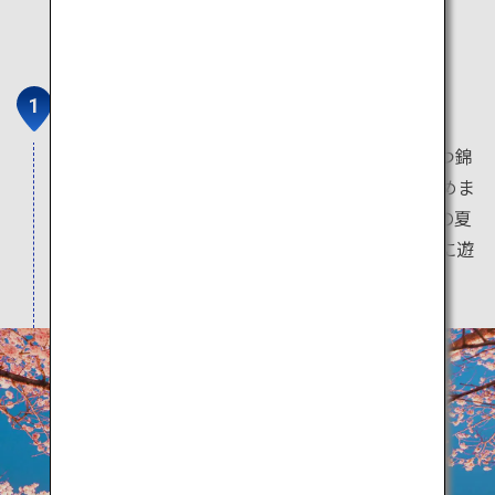
錦帯橋
美しい五連アーチの木造橋で日本三名橋のひとつ錦
帯橋。鑑賞だけでなく季節ごとの遊覧船も楽しめま
す。鵜を使って鮎を獲る漁法「鵜飼」は錦帯橋の夏
の風物詩で、ライトアップされた錦帯橋を背景に遊
覧船から観賞できます。