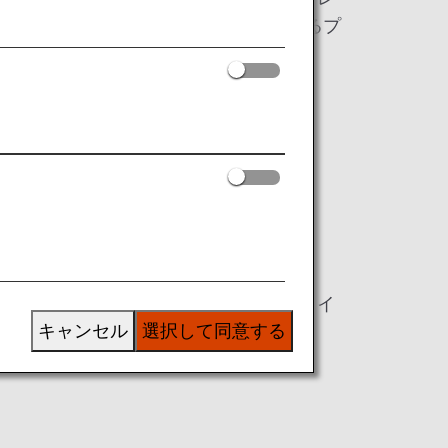
、通常は所定の運賃でご利用いただけるプ
されたお客様
ド、シンガポール、マレーシア、タイ、イ
キャンセル
選択して同意する