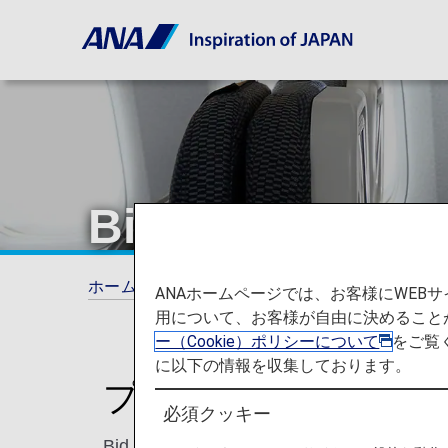
Bid My Price
ホーム
旅の計画とご予約
追加サービス
ANAホームページでは、お客様にWE
用について、お客様が自由に決めること
ー（Cookie）ポリシーについて
をご覧
に以下の情報を収集しております。
プレミアムエコノミーへ
必須クッキー
Bid My Priceとは、ANAウェブサ