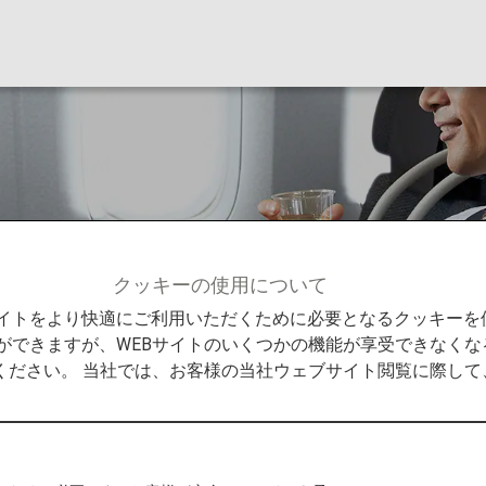
クッキーの使用について
Bid My Price
Bサイトをより快適にご利用いただくために必要となるクッキー
ができますが、WEBサイトのいくつかの機能が享受できなくな
ください。 当社では、お客様の当社ウェブサイト閲覧に際し
のアップグレード（Bid My
イト限定のサービスです。エコノミークラスの航空券をご購入後