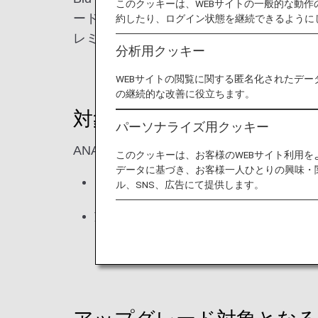
このクッキーは、WEBサイトの一般的な動
ードができる入札サービスです。ご出発直
約したり、ログイン状態を継続できるように
レミアムエコノミーへアップグレードする
分析用クッキー
WEBサイトの閲覧に関する匿名化されたデー
の継続的な改善に役立ちます。
対象となるお客様
パーソナライズ用クッキー
ANAウェブサイト上で条件を満たす航空
このクッキーは、お客様のWEBサイト利用
データに基づき、お客様一人ひとりの興味・
エコノミークラスの有償航空券
ル、SNS、広告にて提供します。
旅程のご出発国が、日本、アメリカ、
ンドネシア、ベトナム、フィリピン、