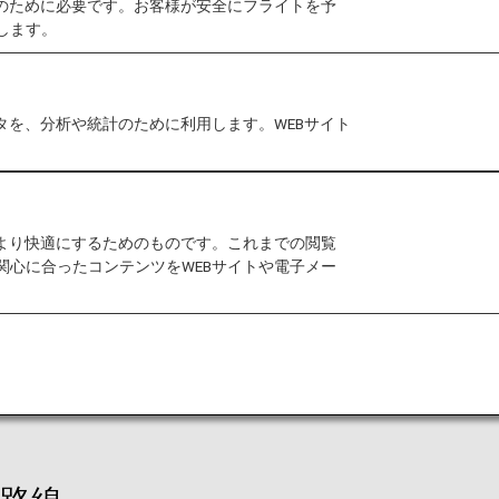
作のために必要です。お客様が安全にフライトを予
前の予約状況やお客様にご入札いただいた価格によって
します。
ことが可能です。
タを、分析や統計のために利用します。WEBサイト
券をご購入いただき、本サービスのご案内メールを受信
をより快適にするためのものです。これまでの閲覧
関心に合ったコンテンツをWEBサイトや電子メー
カナダ、ヨーロッパ、オーストラリア、ニュージーラン
イスタンブールのいずれかのお客様。