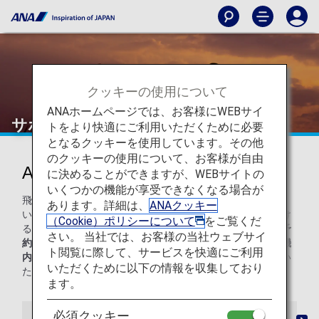
クッキーの使用について
ANAホームページでは、お客様にWEBサイ
サポート
トをより快適にご利用いただくために必要
となるクッキーを使用しています。その他
のクッキーの使用について、お客様が自由
ANAトラベルサポート
に決めることができますが、WEBサイトの
いくつかの機能が享受できなくなる場合が
飛行機が遅延した場合の対処法や航空券の見方が分からな
あります。詳細は、
ANAクッキー
い？ANAでは、お客様が安心してご旅行をお楽しみいただけ
（Cookie）ポリシーについて
をご覧くだ
るよう、さまざまなお手伝いをいたします。ここでは、「
予
さい。 当社では、お客様の当社ウェブサイ
約
」、「
発券
」、「
欠航・遅延
」、「
地上交通機関
」、「
機
ト閲覧に際して、サービスを快適にご利用
内サービス
」の５つのシーンに関するサポート情報をご覧い
いただくために以下の情報を収集しており
ただけます。
ます。
必須クッキー