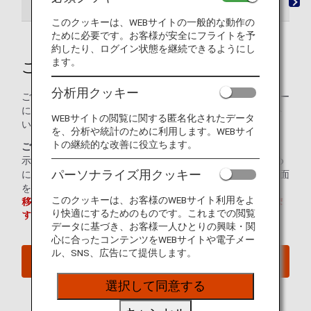
ご予約
発券
欠航・遅延
地上交通機関
このクッキーは、WEBサイトの一般的な動作の
ために必要です。お客様が安全にフライトを予
約したり、ログイン状態を継続できるようにし
ます。
ご予約・運航案内メール
分析用クッキー
ご予約から目的地へ到着するまでの間、eメールでタイムリー
にフライト情報をお届けすることで、お客様の旅をサポート
WEBサイトの閲覧に関する匿名化されたデータ
いたします。
を、分析や統計のために利用します。WEBサイ
トの継続的な改善に役立ちます。
ご注意：
Gmailでは誤ったフライト情報（時刻や便名）が表
示されるとの報告があります。最新の正しい情報を得るため
パーソナライズ用クッキー
に、eメールのURLをクリックして、「予約内容の確認」画面
を表示してご確認ください。
このクッキーは、お客様のWEBサイト利用をよ
移動先で確認可能なメールアドレスの登録をお願いいたしま
り快適にするためのものです。これまでの閲覧
す。
データに基づき、お客様一人ひとりの興味・関
心に合ったコンテンツをWEBサイトや電子メー
ル、SNS、広告にて提供します。
Eメールアドレスのご登録はこちら
選択して同意する