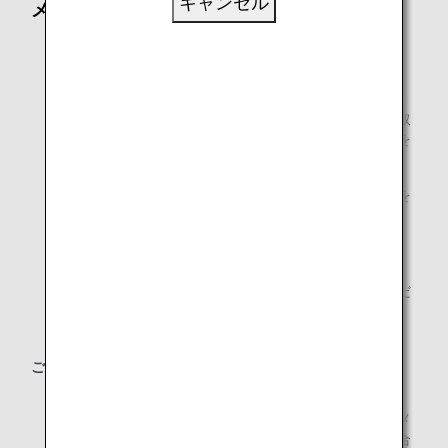
キャンセル
メール通知
ご予約便のフライトにスケジュール変更が生じた場合
は、すぐにeメールでお知らせします。
ご搭乗者ご本人以外の方、ご家族・ご友人の方もeメー
ルのお知らせを受け取りいただけます。なお、お受け取
りいただけるメールの内容は異なります。詳細は以下を
ご確認ください。
主にご予約（変更・解約含む）やご購入に関する情報を
お知らせします。
ご注意：機材変更とそれに伴う座席変更のご案内は、
ANA運航便のみが対象となります。
ご予約時に「代表者メールアドレス」として登録いただ
いた宛先に送信されます。（「代表者メールアドレス」
は、1つのみ登録が可能です。）
ご注意：
お客様のセキュリティソフトやeメールの設定によって
は、ANAからのメールが自動的に迷惑メールやスパムメ
ールのフォルダに入れられたり、削除されたりする場合