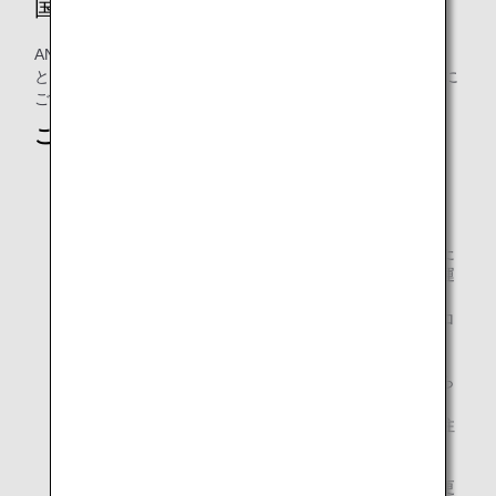
国際線のカレンダー連携
ANAウェブサイトまたは予約確認画面でご予約を完了する
と、Appleカレンダー、Googleカレンダー、およびOutlookに
ご予約内容を簡単に追加できます。
ご注意：
ご予約内容はスマートフォンからは追加できません。
ANAウェブサイトをご利用ください。
この機能は、予約されていないオープンチケット、また
は旅行代理店経由でのご予約に含まれる他の航空会社運
航便にはご利用いただけません。予約状況によっては、
フライトスケジュールの変更後に、旅程全体をダウンロ
ードできない場合があります。
お客様のフライト情報は、空席待ちや他社航空会社から
の回答待ちの状態であっても表示されます。この場合
は、お座席予約が確定したわけではありませんのでご注
意ください。
日本出発のフライトで、目的地へのご到着日が日付変更