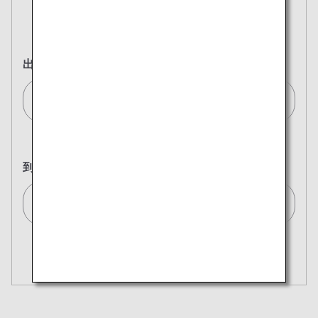
往復
片道
出発地
バンコク(BKK)/Bangkok (BKK)[BKK]
到着地
東京(全て)/Tokyo (All)[TYO]
複数都市で検索
閉じる
エコノミークラス
開く
往復で異なるクラスで検索
運賃タイプ指定なし
ご利用条件