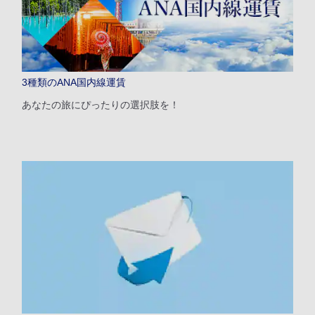
1人
3種類のANA国内線運賃
あなたの旅にぴったりの選択肢を！
プロモーションコードについて
前後3日の運賃を検索
・表示金額は選択いただいた条件でのもっともおトクな運賃となりま
す。
・表示金額と空席状況は最新ではない場合があります。[検索する]ボタ
ンより最新の空席照会結果をご確認ください。
・「＊」は現在金額が確認できない都市・日付となります。空席照会結
果画面にて最新の情報をご確認ください。
・表示金額には、運賃、
燃油特別付加運賃
、
航空保険特別料金
、その他
の各種税金、料金などが含まれます。発券時に再計算するため、変動す
る可能性があります。
・複数空港がある都市においては、複数空港の中でのおトクな運賃が表
示される場合があります。