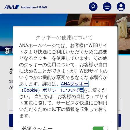
クッキーの使用について
ANAホームページでは、お客様にWEBサイ
新しい日本の魅力を見つけよう
トをより快適にご利用いただくために必要
となるクッキーを使用しています。その他
のクッキーの使用について、お客様が自由
おすすめのホテル
に決めることができますが、WEBサイトの
いくつかの機能が享受できなくなる場合が
150万軒以上のホテルを取り揃え、オンライン予約でマイル
あります。詳細は、
ANAクッキー
が貯まる・使える「ANAワールドホテル」！
（Cookie）ポリシーについて
をご覧くだ
さい。 当社では、お客様の当社ウェブサイ
ト閲覧に際して、サービスを快適にご利用
東京
いただくために以下の情報を収集しており
ます。
大阪
必須クッキー