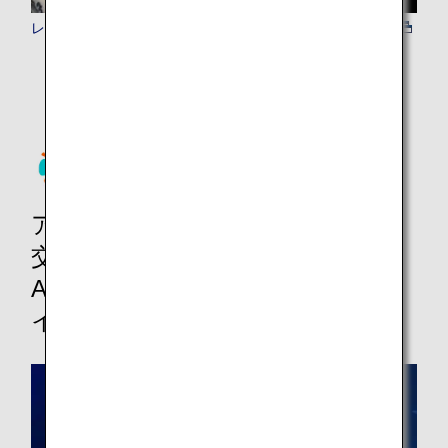
レストラン予約
アクティビティ、テーマパーク、
交通、Wi-Fi&SIMカード、その他！
ANAマイレージクラブ会員ならマ
イルが貯まります。