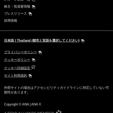
株主・投資家情報
プロモーションコードについて
プレスリリース
採用情報
前後3日の運賃を検索
・表示金額は選択いただいた条件でのもっともおトクな運賃となりま
す。
日本語 | Thailand (都市と言語を選択してください)
・表示金額と空席状況は最新ではない場合があります。[検索する]ボタ
ンより最新の空席照会結果をご確認ください。
・「＊」は現在金額が確認できない都市・日付となります。空席照会結
プライバシーポリシー
果画面にて最新の情報をご確認ください。
・表示金額には、運賃、
燃油特別付加運賃
、
航空保険特別料金
、その他
クッキーポリシー
の各種税金、料金などが含まれます。発券時に再計算するため、変動す
る可能性があります。
クッキー詳細設定
・複数空港がある都市においては、複数空港の中でのおトクな運賃が表
示される場合があります。
サイト利用規約
外部サイトの場合はアクセシビリティガイドラインに対応していない可
検索する
能性があります。
Copyright
© ANA | ANA X