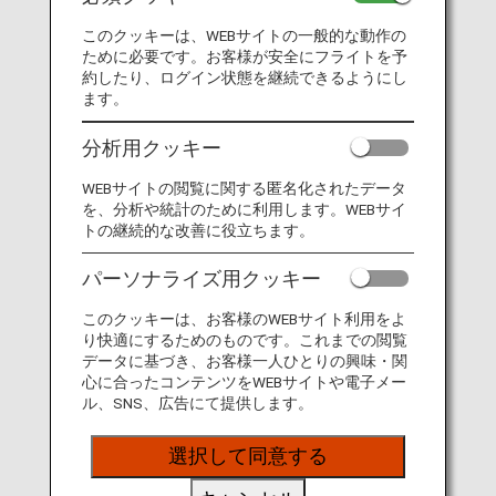
このクッキーは、WEBサイトの一般的な動作の
ために必要です。お客様が安全にフライトを予
約したり、ログイン状態を継続できるようにし
日本行き特別運賃
ます。
THB 19,995 から
分析用クッキー
WEBサイトの閲覧に関する匿名化されたデータ
ご購入期間：2026/08/07 - 2026/08/13
を、分析や統計のために利用します。WEBサイ
出発日：2026/08/25 - 2027/04/30
トの継続的な改善に役立ちます。
* 対象外期間がございます。
パーソナライズ用クッキー
1つの旅程で東京、そして東京以遠の都
このクッキーは、お客様のWEBサイト利用をよ
り快適にするためのものです。これまでの閲覧
市も楽しもう！
データに基づき、お客様一人ひとりの興味・関
心に合ったコンテンツをWEBサイトや電子メー
ル、SNS、広告にて提供します。
日本国内区間と国際線航空券が同一旅程かつ同時にご購
入・発券された場合に限り、東京経由その他日本国内都
市行き運賃は東京行き運賃と同額になります。
選択して同意する