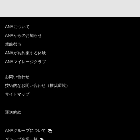
時間帯指定なし
経由地および乗り継ぎ所要時間を追加する
ANAについて
ANAからのお知らせ
復路出発日および時間帯
就航都市
ANAがお約束する体験
日付を選択
ANAマイレージクラブ
お問い合わせ
時間帯指定なし
技術的なお問い合わせ（推奨環境）
経由地および乗り継ぎ所要時間を追加する
サイトマップ
運送約款
1人
ANAグループについて
グループ企業一覧