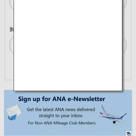
バンコク(BKK)/Bangkok (BKK)[BKK]
到着地
東京(全て)/Tokyo (All)[TYO]
複数都市で検索
閉じる
エコノミークラス
開く
往復で異なるクラスで検索
運賃タイプ指定なし
ご利用条件
往路出発日および時間帯
日付を選択