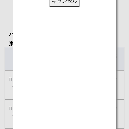
キャンセル
空席照会 & 予約！
バンコク 発
東京、大阪、札幌、その他日本国内都市
運賃
ご搭乗クラ
出発日
対象便名
ス
THB 19,995
エコノミー
2026/08/24
NH806 /
から (1)
クラス
-
NH805
2027/04/30
THB 19,995
エコノミー
2026/09/01
NH808 /
から (1)
クラス
-
NH807
2027/04/30