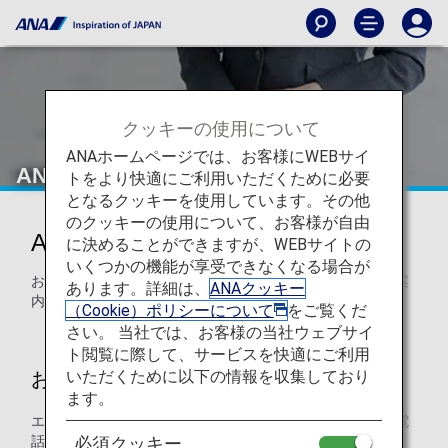
クッキーの使用について
ANAホームページでは、お客様にWEBサイ
ANAエアポートサポート
トをより快適にご利用いただくために必要
となるクッキーを使用しています。その他
のクッキーの使用について、お客様が自由
ANAエアポートサポート
に決めることができますが、WEBサイトの
いくつかの機能が享受できなくなる場合が
お客様が安心してご旅行いただけますように、空港でのご案
あります。詳細は、
ANAクッキー
内のお手伝いをいたします。
（Cookie）ポリシーについて
をご覧くだ
さい。 当社では、お客様の当社ウェブサイ
ト閲覧に際して、サービスを快適にご利用
いただくために以下の情報を収集しており
お申し込み方法・お手続きについて
ます。
エアポートサポートをご希望の場合、下記の期間までにお電
話にてお申し込みが必要です。
必須クッキー