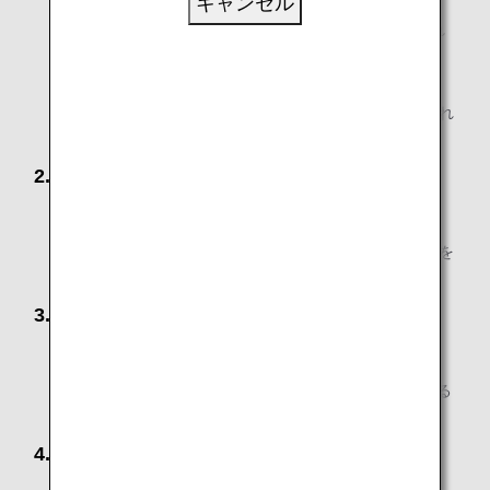
キャンセル
大人お1人のみで、3歳以下のお子様を1人以上同伴され
る場合
大人お1人のみで、3歳以下のお子様を1人以上同伴さ
れ、さらに4歳以上11歳以下のお子様を1人以上同伴され
る場合
2. ご高齢のお客様
高齢（65歳以上）のお客様のみでご搭乗になる場合
高齢（65歳以上）のお客様のみで、11歳以下のお子様を
同伴される場合
3. 妊娠中のお客様
妊娠中のお客様のみでご搭乗になる場合
妊娠中のお客様のみで、11歳以下のお子様を同伴される
場合
4. お子様のみでご利用のお客様