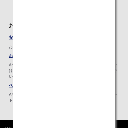
お手伝いの必要なお客様へ
安心の空の旅を、もっとたくさんのお客様に
お客様の楽しい空の旅をANAがお手伝いします。
おからだの不自由なお客さまへ
ANAグループでは、おからだの不自由なお客様、ご病気やお
けがをされているお客様に安心して快適な空の旅を楽しんで
いただけるよう、お手伝いさせていただきます。
ペットをお連れのお客様
ANAでは家族の一員である大切なペットと一緒の旅をサポー
トいたします。