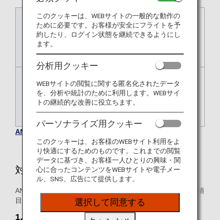
このクッキーは、WEBサイトの一般的な動作の
国内線
エアポートサポートをご希望いただく
ために必要です。お客様が安全にフライトを予
便出発の24時間前まで。
約したり、ログイン状態を継続できるようにし
* スターフライヤー運航便のみ、出発2
ます。
日前まで。
分析用クッキー
国際線
エアポートサポートをご希望いただく
WEBサイトの閲覧に関する匿名化されたデータ
便出発の72時間前まで。
を、分析や統計のために利用します。WEBサイ
インターネットではご予約を承ってい
トの継続的な改善に役立ちます。
ません。
パーソナライズ用クッキー
ANAエアポートサポートのお問い合わせ先
このクッキーは、お客様のWEBサイト利用をよ
り快適にするためのものです。これまでの閲覧
データに基づき、お客様一人ひとりの興味・関
対象のお客様
心に合ったコンテンツをWEBサイトや電子メー
ル、SNS、広告にて提供します。
ANAグループが定期運航している全空港*1にて、下記4つの項
目に当てはまるお客様がご利用できます。*2
選択して同意する
1. 小さなお子様連れのお客様