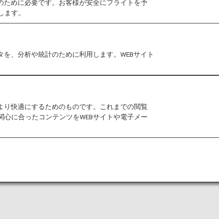
作のために必要です。お客様が安全にフライトを予
します。
でのご旅行のお客様および小さなお子様連れのお客様に
おります。
タを、分析や統計のために利用します。WEBサイト
様連れのお客様
お子様のみでご利用のお客様
をより快適にするためのものです。これまでの閲覧
関心に合ったコンテンツをWEBサイトや電子メー
旅行いただけるよう、サポートをいたします。