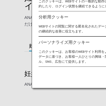
このクッキーは、WEBサイトの一般的な動
イロット）のお客様
約したり、ログイン状態を継続できるように
分析用クッキー
ANAでは、妊娠中のお客様、お子様のみ
だけるよう、特別に配慮させていただいて
WEBサイトの閲覧に関する匿名化されたデー
の継続的な改善に役立ちます。
パーソナライズ用クッキー
妊娠中のお客様の旅
小さなお子
このクッキーは、お客様のWEBサイト利用
データに基づき、お客様一人ひとりの興味・
ル、SNS、広告にて提供します。
妊娠中のお客様の旅
ANAでは、妊娠中のお客様が安心してご