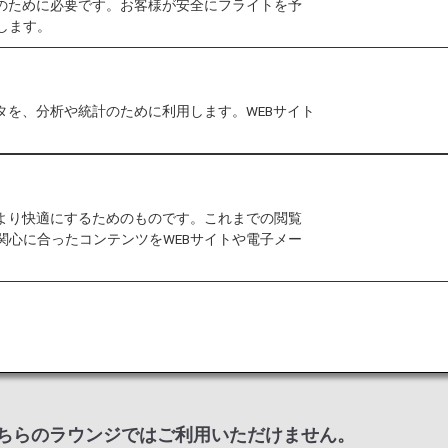
作のために必要です。お客様が安全にフライトを予
します。
のスターアライアンス加盟航空会社の運営するラウンジの
タを、分析や統計のために利用します。WEBサイト
にてお問い合わせください。
港においては事前告知なくサービス、営業時間が変更する
をより快適にするためのものです。これまでの閲覧
室条件に制約がある場合があります。
関心に合ったコンテンツをWEBサイトや電子メー
タイ国際航空ラウンジ、エバー航空ラウンジ、ミラクル
入室基準を記載しております。
、ラウンジ入室基準が異なる場合がございます。入室基
は、こちらのラウンジではご利用いただけません。