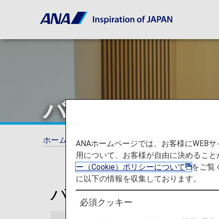
バンコク
ホーム
ご旅行の準備
ラウンジ
バンコ
ANAホームページでは、お客様にWE
用について、お客様が自由に決めること
ー（Cookie）ポリシーについて
をご覧
に以下の情報を収集しております。
バンコク スワンナ
必須クッキー