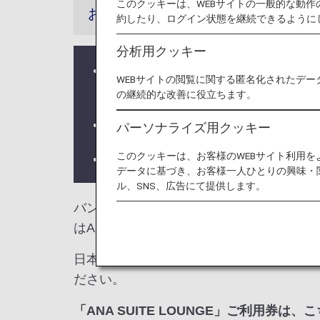
このクッキーは、WEBサイトの一般的な動
お知らせ
約したり、ログイン状態を継続できるように
分析用クッキー
バンコク スワンナプーム国際空港
WEBサイトの閲覧に関する匿名化されたデー
ご出発時にチェックインカウンター
の継続的な改善に役立ちます。
ラウンジ所有者がANAではない空
パーソナライズ用クッキー
このクッキーは、お客様のWEBサイト利用
ラウンジが所在する国や州により入
データに基づき、お客様一人ひとりの興味・
ル、SNS、広告にて提供します。
バンコク・スワンナプーム国際空港では、
はANA国際線を利用される際のラウンジ
日本国外の空港にてお乗り継ぎの場合には
ださい。
「ANA SUITE LOUNGE」ご利用券