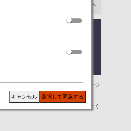
ご利用条件については、バンコクからの
可能性があります。
ラウンジ
をご利用いただけます。本ページ
キャンセル
選択して同意する
準に関しては各運航会社にお問い合わせく