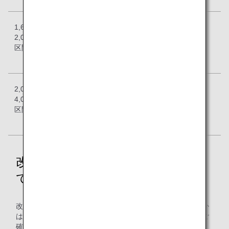
1,601～
改定前：
改定前：
改定前：
2,000マイル
14,000
18,000
21,000
区間
改定後：
改定後：
改定後：
16,000
19,000
24,000
2,001～
改定前：
改定前：
改定前：
4,000マイル
17,000
20,000
23,000
区間
改定後：
改定後：
改定後：
19,000
21,000
26,000
改定後の必要マイル数適用につい
て
改定前または改定後の必要マイル数のどちらが適用されるか
は、航空券のご搭乗日によって異なりますので、以下よりご
確認ください。