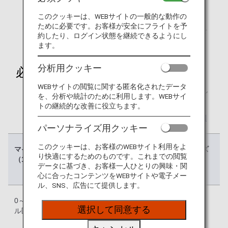
2024年10月27日（日）以降搭乗分の特典航空券は、
このクッキーは、WEBサイトの一般的な動作の
2024年8月下旬頃からの販売を予定しております。
ために必要です。お客様が安全にフライトを予
日程が確定しましたら、
国内線特典航空券
のお知らせ
約したり、ログイン状態を継続できるようにし
にてご案内いたします。
ます。
分析用クッキー
必要マイルチャート（1区間）
WEBサイトの閲覧に関する匿名化されたデータ
2区間でご利用の場合は、1区間（片道）の必要マイル
を、分析や統計のために利用します。WEBサイ
数を合算します。
トの継続的な改善に役立ちます。
区間ごとの発着路線、シーズンチャート等の詳細は
国
パーソナライズ用クッキー
内線特典航空券ページ
よりご確認ください。
このクッキーは、お客様のWEBサイト利用をよ
マイレージ
ローシーズ
レギュラー
ハイシーズ
り快適にするためのものです。これまでの閲覧
（1区間）
ン（L）
シーズン
ン（H）
データに基づき、お客様一人ひとりの興味・関
（R）
心に合ったコンテンツをWEBサイトや電子メー
ル、SNS、広告にて提供します。
0～300マイ
改定前：
改定前：
改定前：
選択して同意する
ル区間
5,000
6,000
7,500
改定後：
改定後：
改定後：