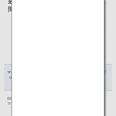
必要マイルチャート（沖縄離島4区
間）
沖縄（那覇）での乗り継ぎにて離島路線（那覇ー石
垣・宮古）をご利用の場合、全旅程の距離（各区間の
基本マイレージ合計）を算出し、必要マイル数を確認
します。
区間ごとに定められた区間基本マイレージは
マイレー
ジチャート
でご確認いただけます。
区間ごとの発着路線、シーズンチャート等の詳細は
国
内線特典航空券ページ
よりご確認ください。
マイレージ
ローシーズ
レギュラー
ハイシーズ
（4区間）
ン（L）
シーズン
ン（H）
（R）
601～1,600
改定前：
改定前：
改定前：
マイル区間
12,000
15,000
18,000
改定後：
改定後：
改定後：
14,000
17,000
21,000