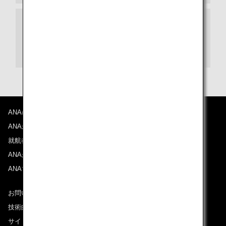
ご搭乗日が2024年10月27日（日）以降のご予
約・発券済の国内線特典航空券をお持ちのお
客様が、2024年10月26日（土）までのご搭乗
日へ変更する場合
ANAについて
ANAからのお知らせ
就航都市
ANAがお約束する体験
ANAマイレージクラブ
お問い合わせ
技術的なお問い合わせ（推奨環境）
サイトマップ