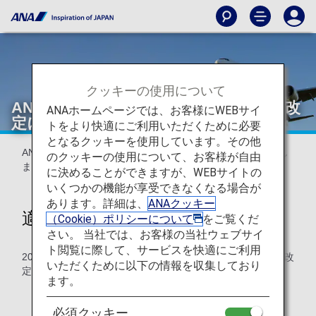
クッキーの使用について
ANA国内線特典航空券 必要マイル数の改
ANAホームページでは、お客様にWEBサイ
定について
トをより快適にご利用いただくために必要
となるクッキーを使用しています。その他
ANA国内線特典航空券について、必要マイル数を改定いたし
のクッキーの使用について、お客様が自由
ます。
に決めることができますが、WEBサイトの
いくつかの機能が享受できなくなる場合が
あります。詳細は、
ANAクッキー
適用搭乗日
（Cookie）ポリシーについて
をご覧くだ
さい。 当社では、お客様の当社ウェブサイ
ト閲覧に際して、サービスを快適にご利用
2024年10月27日（日）以降搭乗分の特典航空券について、改
いただくために以下の情報を収集しており
定後の必要マイル数を適用させていただきます。
ます。
詳細は
改定後の必要マイル数適用について
をご確認く
ださい。
必須クッキー