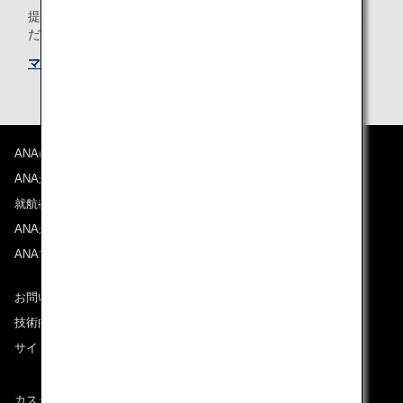
提携航空会社共通のマイル積算条件についても必ずご確認く
ださい。
マイル積算条件
ANAについて
ANAからのお知らせ
就航都市
ANAがお約束する体験
ANAマイレージクラブ
お問い合わせ
技術的なお問い合わせ（推奨環境）
サイトマップ
カスタマーサービスプラン / コンテンジェンシープラン