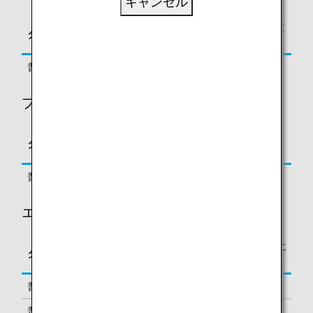
キャンセル
区間基本マイレージに
タイプ
予約クラス
対する積算率
普通運賃, 割引運賃
J, C, D, Z, P
125%
プレミアムエコノミークラス
区間基本マイレージに
タイプ
予約クラス
対する積算率
普通運賃, 割引運賃
O, E, A
100%
エコノミークラス
区間基本マイレージに
タイプ
予約クラス
対する積算率
普通運賃, 割引運賃
Y, B
100%
普通運賃, 割引運賃
M, U, H, Q,
70%