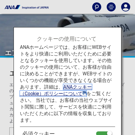
クッキーの使用について
ANAホームページでは、お客様にWEBサイ
エアカナダ（AC）
トをより快適にご利用いただくために必要
となるクッキーを使用しています。その他
のクッキーの使用について、お客様が自由
エアカナダ（AC）
に決めることができますが、WEBサイトの
いくつかの機能が享受できなくなる場合が
エア・カナダは、6大陸200カ所以上の空港へ運航するカナダ
あります。詳細は、
ANAクッキー
のナショナルフラッグキャリアです。エア・カナダ・エクス
（Cookie）ポリシーについて
をご覧くだ
プレスのリージョナル提携航空会社とエア・カナダ・ルージ
さい。 当社では、お客様の当社ウェブサイ
ュと併せると、エア・カナダはカナダ国内の64都市、アメリ
ト閲覧に際して、サービスを快適にご利用
カの57カ所の目的地、ヨーロッパの95都市、中東、アフリ
いただくために以下の情報を収集しており
カ、アジア、オーストラリア、カリブ海地域、メキシコ、お
ます。
よび中南米へ定期直行旅客便を運航しています。
必須クッキー