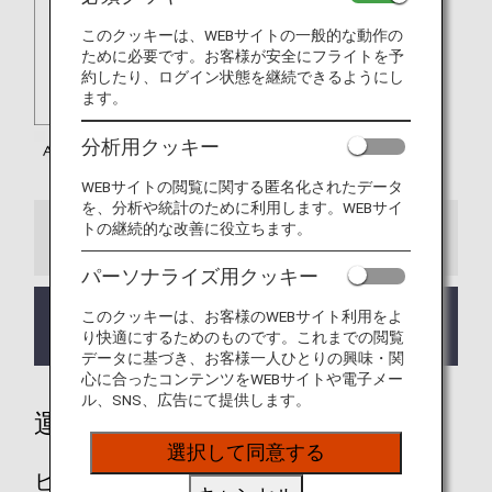
このクッキーは、WEBサイトの一般的な動作の
ために必要です。お客様が安全にフライトを予
約したり、ログイン状態を継続できるようにし
ます。
分析用クッキー
WEBサイトの閲覧に関する匿名化されたデータ
を、分析や統計のために利用します。WEBサイ
トの継続的な改善に役立ちます。
お知らせ
パーソナライズ用クッキー
エア・カナダ（AC）のマイル積算率・積算対象ク
このクッキーは、お客様のWEBサイト利用をよ
ラスが、2023年7月1日より変更となりました。
り快適にするためのものです。これまでの閲覧
データに基づき、お客様一人ひとりの興味・関
心に合ったコンテンツをWEBサイトや電子メー
ル、SNS、広告にて提供します。
運賃別積算率
選択して同意する
ビジネスクラス