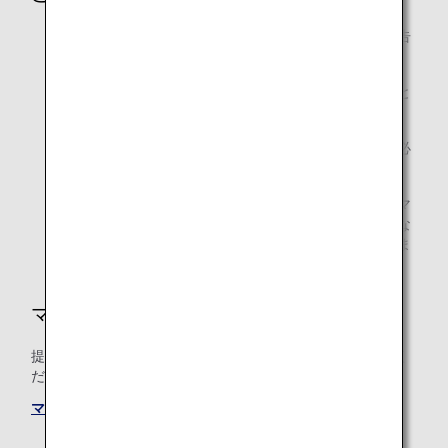
提携航空会社によって、積算率・積算対象クラスが予告
なく変更になる場合があります。
積算率・積算対象クラスは、搭乗日時点のものが適用と
なります。
ご利用後、マイル積算が確認されるまで、事後登録に必
要な書類を必ず保管してください。
提携航空会社運航のコードシェア便をご利用の場合、マ
イル積算は、運航会社の予約クラスに基づく積算率にな
り、積算率が異なる場合や、積算されない場合がありま
す。
マイルの積算条件
提携航空会社共通のマイル積算条件についても必ずご確認く
ださい。
マイル積算条件