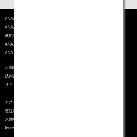
ANAについて
ANAからのお知らせ
就航都市
ANAがお約束する体験
ANAマイレージクラブ
お問い合わせ
技術的なお問い合わせ（推奨環境）
サイトマップ
カスタマーサービスプラン / コンテンジェンシープラン
運送約款
米国発着便に適用となる料金に関するご案内
International Tariff (applicable for travel to and from US)
(PDF)