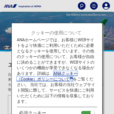
クッキーの使用について
ANAホームページでは、お客様にWEBサイ
トをより快適にご利用いただくために必要
エバー航空（BR）
となるクッキーを使用しています。その他
のクッキーの使用について、お客様が自由
に決めることができますが、WEBサイトの
エバー航空（BR）
いくつかの機能が享受できなくなる場合が
あります。詳細は、
ANAクッキー
台湾のエバー航空は、1991年7月1日の初飛行のスタート以
（Cookie）ポリシーについて
をご覧くだ
来、74機の航空機とともに現在、アフリカを除く4大陸の64
さい。 当社では、お客様の当社ウェブサイ
カ所の目的地へ運航しており、現在も運航ネットワークや保
有機材を着実に拡大しています。
ト閲覧に際して、サービスを快適にご利用
いただくために以下の情報を収集しており
ます。
必須クッキー