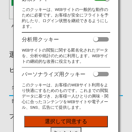
このクッキーは、WEBサイトの一般的な動作の
ために必要です。お客様が安全にフライトを予
約したり、ログイン状態を継続できるようにし
ます。
分析用クッキー
WEBサイトの閲覧に関する匿名化されたデータ
運賃別積算率
を、分析や統計のために利用します。WEBサイ
トの継続的な改善に役立ちます。
ビジネスクラス
パーソナライズ用クッキー
区間基本マイレージに
このクッキーは、お客様のWEBサイト利用をよ
タイプ
予約クラス
対する積算率
り快適にするためのものです。これまでの閲覧
データに基づき、お客様一人ひとりの興味・関
普通運賃
C, J, D
125%
心に合ったコンテンツをWEBサイトや電子メー
ル、SNS、広告にて提供します。
プレミアムエコノミークラス
選択して同意する
区間基本マイレージに