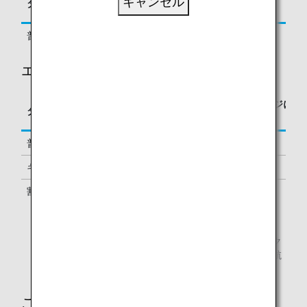
キャンセル
タイプ
予約クラス
対する積算率
普通運賃
K, L, T, P
100%
エコノミークラス
区間基本マイレージに
タイプ
予約クラス
対する積算率
普通運賃
Y, B, M
100%
キャリアペックス運賃
H
70%
割引運賃, 包括旅行運賃
Q, S
50%
2016年11月11日時点の情報です。
予約クラスとは、航空券上に記載されている予約上のク
ラスになります。対象の予約クラス以外で予約された航
空券はマイル積算の対象外です。
ご注意